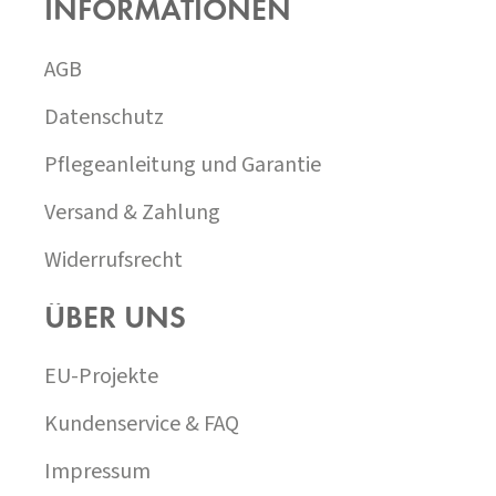
E
INFORMATIONEN
Z
D
E
E
I
AGB
R
L
L
I
E
Datenschutz
S
T
Pflegeanleitung und Garantie
E
Versand & Zahlung
Widerrufsrecht
ÜBER UNS
EU-Projekte
Kundenservice & FAQ
Impressum