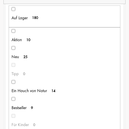
K
T
S
Auf Lager
180
O
R
T
I
Aktion
10
E
R
Neu
25
U
N
G
Tipp
0
Ein Hauch von Natur
14
Bestseller
9
Für Kinder
0