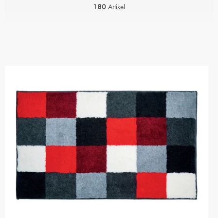
180
Artikel
L
I
S
T
E
D
E
R
P
R
O
D
U
K
T
E