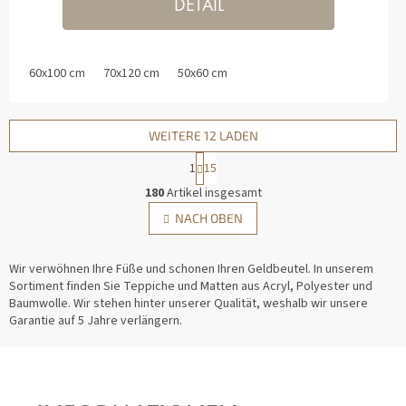
DETAIL
60x100 cm
70x120 cm
50x60 cm
WEITERE 12 LADEN
1
15
S
180
Artikel insgesamt
T
P
NACH OBEN
E
A
U
G
E
I
Wir verwöhnen Ihre Füße und schonen Ihren Geldbeutel. In unserem
R
N
Sortiment finden Sie Teppiche und Matten aus Acryl, Polyester und
E
I
Baumwolle. Wir stehen hinter unserer Qualität, weshalb wir unsere
L
E
Garantie auf 5 Jahre verlängern.
E
R
U
M
N
F
E
G
N
U
T
SS