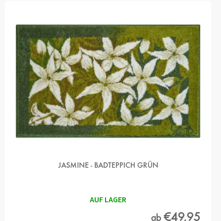
T
E
D
E
R
P
R
O
D
U
K
T
E
JASMINE - BADTEPPICH GRÜN
AUF LAGER
€49,95
ab