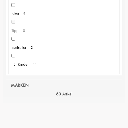
E
R
Neu
2
U
N
G
Tipp
0
Bestseller
2
Für Kinder
11
MARKEN
63
Artikel
L
I
S