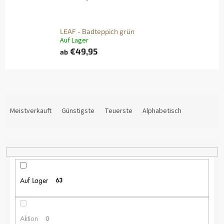
LEAF - Badteppich grün
Auf Lager
€49,95
ab
P
R
Meistverkauft
Günstigste
Teuerste
Alphabetisch
O
D
U
K
T
S
Auf Lager
63
O
R
T
I
Aktion
0