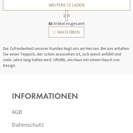
WEITERE 12 LADEN
1
6
S
63
Artikel insgesamt
T
P
NACH OBEN
E
A
U
G
E
I
Die Zufriedenheit unserer Kunden liegt uns am Herzen. Bei uns erhalten
R
N
Sie einen Teppich, der schön anzusehen ist, sich weich anfühlt und
E
I
viele Jahre lang halten wird. GRUND, ein Haus mit einem Hauch von
L
E
Design.
E
R
U
M
N
F
E
G
N
U
T
SS
E
INFORMATIONEN
Z
D
E
E
I
AGB
R
L
L
I
E
Datenschutz
S