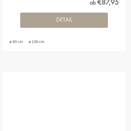
€87,95
ab
DETAIL
ø 80 cm
ø 100 cm