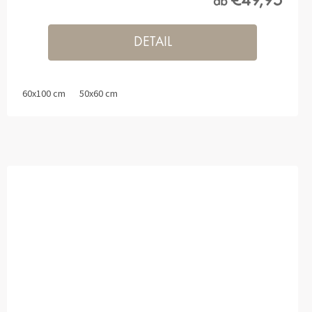
€49,95
ab
DETAIL
60x100 cm
50x60 cm