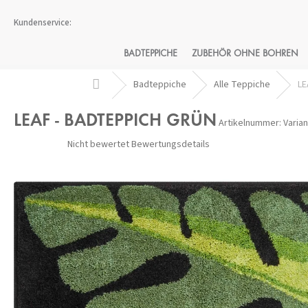
Zum
Inhalt
springen
BADTEPPICHE
ZUBEHÖR OHNE BOHREN
Startseite
Badteppiche
Alle Teppiche
LE
LEAF - BADTEPPICH GRÜN
Artikelnummer:
Varia
Die
Nicht bewertet
Bewertungsdetails
durchschnittliche
Produktbewertung
ist
0,0
von
5
Sternen.