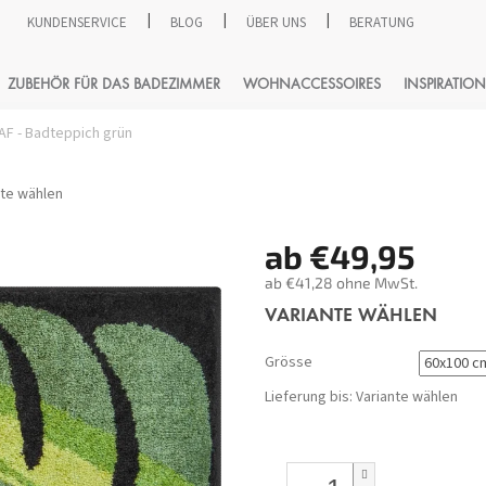
KUNDENSERVICE
BLOG
ÜBER UNS
BERATUNG
SUCHEN
ZUBEHÖR FÜR DAS BADEZIMMER
WOHNACCESSOIRES
INSPIRATION
AF - Badteppich grün
nte wählen
ab
€49,95
ab
€41,28
ohne MwSt.
Verkaufspreis:
VARIANTE WÄHLEN
Grösse
Lieferung bis:
Variante wählen