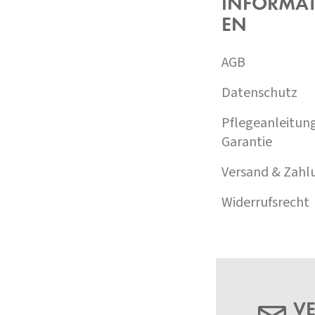
INFORMA
E
EN
I
L
E
AGB
Datenschutz
Pflegeanleitun
Garantie
Versand & Zahl
Widerrufsrecht
VE