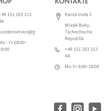
HOP
KONTAKTE
+49 151 283 313
Kalná Voda 5
44
Mladé Buky,
kundenservice@grund.cz
Tschechische
Republik
Mo - Fr 08:00 -
18:00
+49 151 283 313
44
Mo-Fr 8:00-18:00