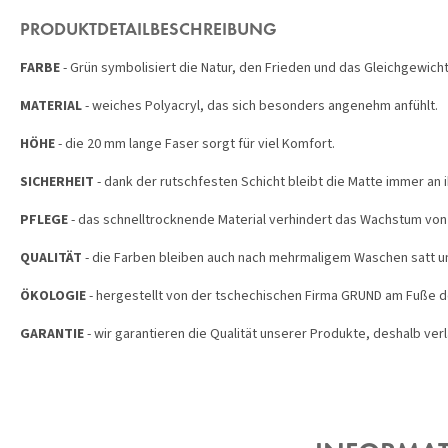
PRODUKTDETAILBESCHREIBUNG
FARBE
- Grün symbolisiert die Natur, den Frieden und das Gleichgewicht
MATERIAL
- weiches Polyacryl, das sich besonders angenehm anfühlt.
HÖHE
- die 20 mm lange Faser sorgt für viel Komfort.
SICHERHEIT
- dank der rutschfesten Schicht bleibt die Matte immer an i
PFLEGE
- das schnelltrocknende Material verhindert das Wachstum von 
QUALITÄT
- die Farben bleiben auch nach mehrmaligem Waschen satt un
ÖKOLOGIE
- hergestellt von der tschechischen Firma GRUND am Fuße 
GARANTIE
- wir garantieren die Qualität unserer Produkte, deshalb verl
F
U
SS
Z