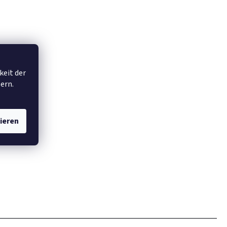
keit der
ern.
ieren