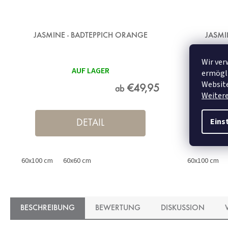
JASMINE - BADTEPPICH ORANGE
JASMI
Wir ver
AUF LAGER
ermögli
Website
€49,95
ab
Weiter
Eins
DETAIL
60x100 cm
60x60 cm
60x100 cm
BESCHREIBUNG
BEWERTUNG
DISKUSSION