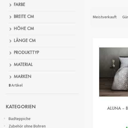
FARBE
P
R
Meistverkauft
Gün
BREITE CM
O
D
HÖHE CM
L
U
LÄNGE CM
I
K
S
T
PRODUKTTYP
T
S
E
O
MATERIAL
D
R
E
T
MARKEN
R
I
8
Artikel
P
E
R
R
O
U
Kategorien
D
N
überspringen
KATEGORIEN
ALUNA – 
U
G
K
Badteppiche
T
Zubehör ohne Bohren