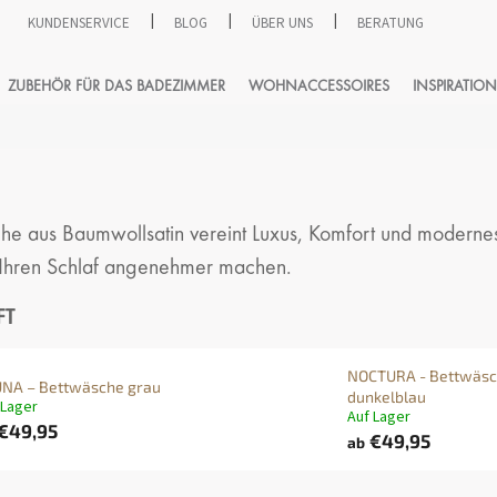
KUNDENSERVICE
BLOG
ÜBER UNS
BERATUNG
SUCHEN
ZUBEHÖR FÜR DAS BADEZIMMER
WOHNACCESSOIRES
INSPIRATION
sche aus Baumwollsatin vereint Luxus, Komfort und moderne
 Ihren Schlaf angenehmer machen.
FT
NOCTURA - Bettwäs
NA – Bettwäsche grau
dunkelblau
 Lager
Auf Lager
€49,95
€49,95
ab