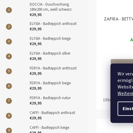
DOCCIA - Duschvorhang
180x200 cm, weiß schwarz
€29,95
ZAFIRA - BET
ELYSIA - Badteppich anthrazit
€29,95
ELYSIA - Badteppich beige
A
€29,95
ELYSIA - Badteppich silber
€29,95
FERYA - Badteppich anthrazit
Wir ver
€29,95
ermögli
FERYA - Badteppich beige
Website
€29,95
Weiter
FERYA - Badteppich natur
155x220+80x80 
€29,95
Eins
CAFFI - Badteppich anthrazit
€29,95
CAFFI - Badteppich beige