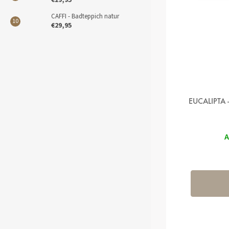
€29,95
CAFFI - Badteppich natur
€29,95
EUCALIPTA
A