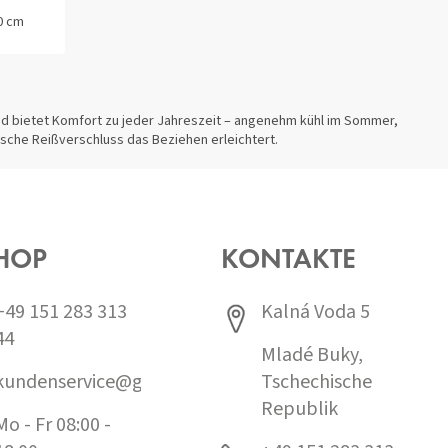
0 cm
140x200+70x90 cm
140x220+70x90 cm
und bietet Komfort zu jeder Jahreszeit – angenehm kühl im Sommer,
ische Reißverschluss das Beziehen erleichtert.
HOP
KONTAKTE
+49 151 283 313
Kalná Voda 5
44
Mladé Buky,
kundenservice@grund.cz
Tschechische
Republik
Mo - Fr 08:00 -