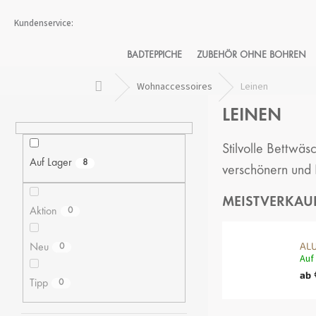
Zum
Inhalt
springen
BADTEPPICHE
ZUBEHÖR OHNE BOHREN
Startseite
Wohnaccessoires
Leinen
S
LEINEN
E
I
T
Stilvolle Bettwä
E
Auf Lager
8
verschönern und
N
L
MEISTVERKAU
E
Aktion
0
I
S
ALU
Neu
0
T
Auf
E
ab
Tipp
0