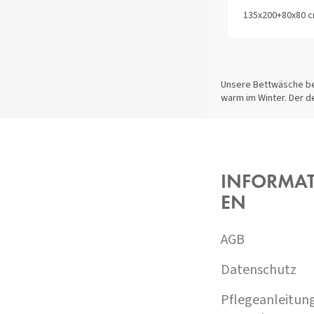
135x200+80x80 
Unsere Bettwäsche bes
warm im Winter. Der d
F
U
SS
Z
INFORMA
E
EN
I
L
E
AGB
Datenschutz
Pflegeanleitun