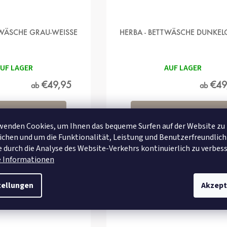
TWÄSCHE GRAU-WEISSE
HERBA - BETTWÄSCHE DUNKE
UF LAGER
AUF LAGER
€49,95
€49
ab
ab
DETAIL
DETAIL
wenden Cookies, um Ihnen das bequeme Surfen auf der Website zu
chen und um die Funktionalität, Leistung und Benutzerfreundlich
 durch die Analyse des Website-Verkehrs kontinuierlich zu verbess
e Informationen
cm
140x200+70x90 cm
140x220+70x90 cm
140x200+70x90 cm
140x220+70x9
tellungen
Akzept