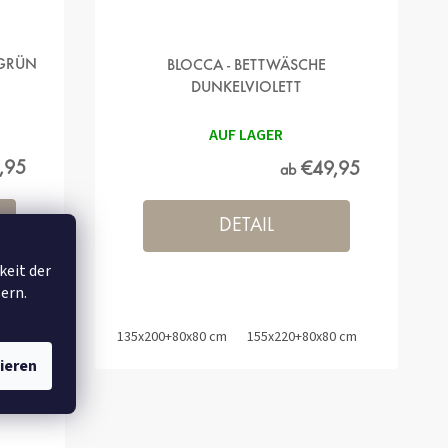
LGRÜN
BLOCCA - BETTWÄSCHE
DUNKELVIOLETT
AUF LAGER
,95
€49,95
ab
DETAIL
keit der
ern.
0 cm
135x200+80x80 cm
155x220+80x80 cm
140x200+70
ieren