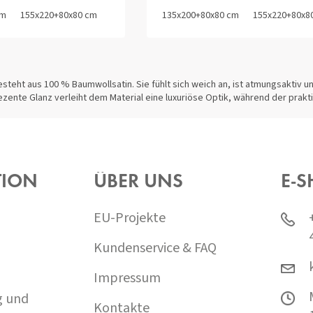
cm
155x220+80x80 cm
140x200+70x90 cm
135x200+80x80 cm
140x220+70x90 cm
155x220+80x8
S
T
teht aus 100 % Baumwollsatin. Sie fühlt sich weich an, ist atmungsaktiv 
E
ezente Glanz verleiht dem Material eine luxuriöse Optik, während der prakt
U
E
R
E
L
E
TION
ÜBER UNS
E-S
M
E
N
EU-Projekte
T
E
Kundenservice & FAQ
D
E
Impressum
R
L
g und
I
Kontakte