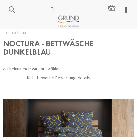
Zum
WARENKO
Inhalt
springen
Startseite
/
Wohnaccessoires
/
Leinen
/
NOCTURA - Bettwäsche
dunkelblau
NOCTURA - BETTWÄSCHE
DUNKELBLAU
Artikelnummer:
Variante wählen
Die
Nicht bewertet
Bewertungsdetails
durchschnittliche
Produktbewertung
ist
0,0
von
5
Sternen.