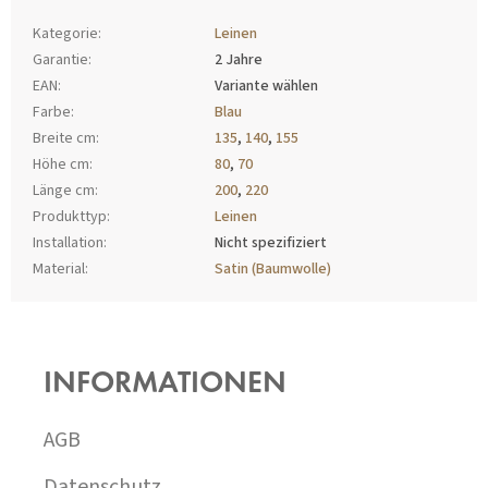
Kategorie
:
Leinen
Garantie
:
2 Jahre
EAN
:
Variante wählen
Farbe
:
Blau
Breite cm
:
135
,
140
,
155
Höhe cm
:
80
,
70
Länge cm
:
200
,
220
Produkttyp
:
Leinen
Installation
:
Nicht spezifiziert
Material
:
Satin (Baumwolle)
F
U
SS
INFORMATIONEN
Z
E
I
AGB
L
E
Datenschutz