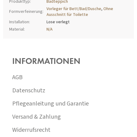
Produkttyp
:
Badteppich
Vorleger für Bett/Bad/Dusche
,
Ohne
Formverfeinerung
:
Ausschnitt für Toilette
Installation
:
Lose verlegt
Material
:
N/A
F
U
SS
INFORMATIONEN
Z
E
I
AGB
L
E
Datenschutz
Pflegeanleitung und Garantie
Versand & Zahlung
Widerrufsrecht