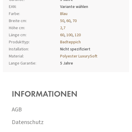
EAN
:
Variante wählen
Farbe
:
Blau
Breite cm
:
50
,
60
,
70
Höhe cm
:
2,7
Länge cm
:
60
,
100
,
120
Produkttyp
:
Badteppich
Installation
:
Nicht spezifiziert
Material
:
Polyester LuxurySoft
Lange Garantie
:
5 Jahre
F
U
SS
INFORMATIONEN
Z
E
I
AGB
L
E
Datenschutz