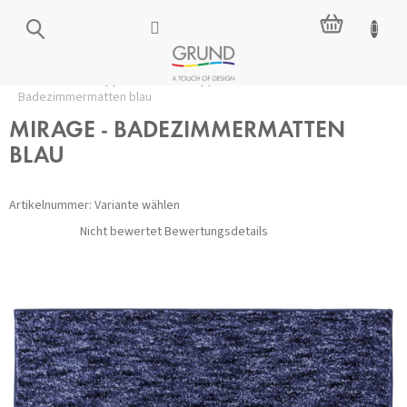
Zum
WARENKO
Inhalt
springen
Startseite
/
Badteppiche
/
Alle Teppiche
/
MIRAGE -
Badezimmermatten blau
MIRAGE - BADEZIMMERMATTEN
BLAU
Artikelnummer:
Variante wählen
Die
Nicht bewertet
Bewertungsdetails
durchschnittliche
Produktbewertung
ist
0,0
von
5
Sternen.