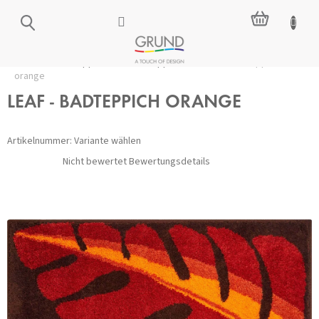
Zum
WARENKO
Inhalt
springen
Startseite
/
Badteppiche
/
Alle Teppiche
/
LEAF - Badteppich
orange
LEAF - BADTEPPICH ORANGE
Artikelnummer:
Variante wählen
Die
Nicht bewertet
Bewertungsdetails
durchschnittliche
Produktbewertung
ist
0,0
von
5
Sternen.