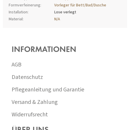
Formverfeinerung
:
Vorleger für Bett/Bad/Dusche
Installation
:
Lose verlegt
Material
:
N/A
F
U
SS
INFORMATIONEN
Z
E
I
AGB
L
E
Datenschutz
Pflegeanleitung und Garantie
Versand & Zahlung
Widerrufsrecht