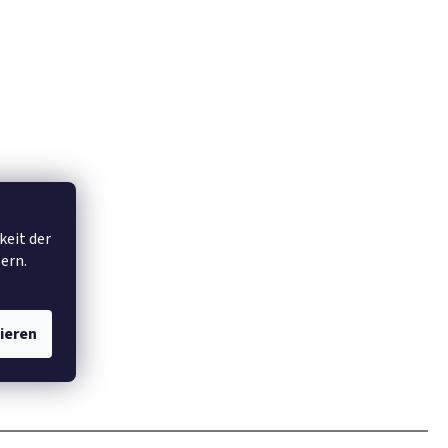
keit der
ern.
ieren