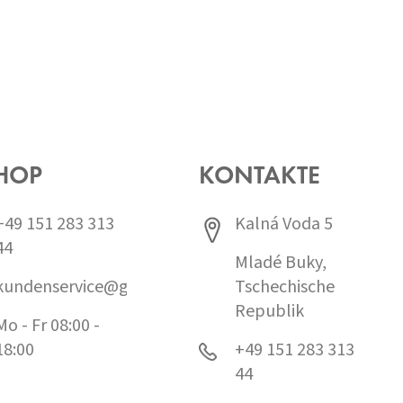
HOP
KONTAKTE
+49 151 283 313
Kalná Voda 5
44
Mladé Buky,
kundenservice@grund.cz
Tschechische
Republik
Mo - Fr 08:00 -
18:00
+49 151 283 313
44