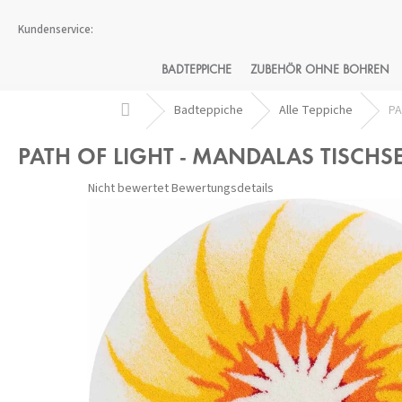
Zum
Inhalt
springen
BADTEPPICHE
ZUBEHÖR OHNE BOHREN
Startseite
Badteppiche
Alle Teppiche
PA
PATH OF LIGHT - MANDALAS TISCHS
Die
Nicht bewertet
Bewertungsdetails
durchschnittliche
Produktbewertung
ist
0,0
von
5
Sternen.