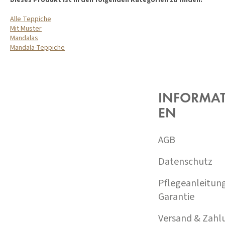
Dieses Produkt ist in den folgenden Kategorien zu finden:
Alle Teppiche
Mit Muster
Mandalas
Mandala-Teppiche
F
U
SS
Z
INFORMA
E
EN
I
L
E
AGB
Datenschutz
Pflegeanleitun
Garantie
Versand & Zahl