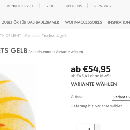
KUNDENSERVICE
BLOG
ÜBER UNS
BERATUNG
SUCHEN
ZUBEHÖR FÜR DAS BADEZIMMER
WOHNACCESSOIRES
INSPIRATION
TH OF LIGHT - Mandalas Tischsets gelb
ETS GELB
Artikelnummer:
Variante wählen
ab
€54,95
ab
€45,41
ohne MwSt.
Verkaufspreis:
VARIANTE WÄHLEN
Grösse
Lieferung bis:
Variante wählen