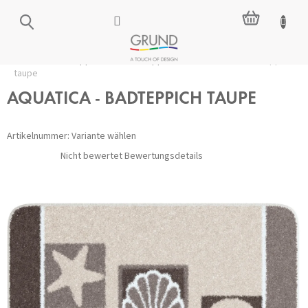
Zum
WARENKO
Inhalt
springen
Startseite
/
Badteppiche
/
Alle Teppiche
/
AQUATICA - Badteppich
taupe
AQUATICA - BADTEPPICH TAUPE
Artikelnummer:
Variante wählen
Die
Nicht bewertet
Bewertungsdetails
durchschnittliche
Produktbewertung
ist
0,0
von
5
Sternen.