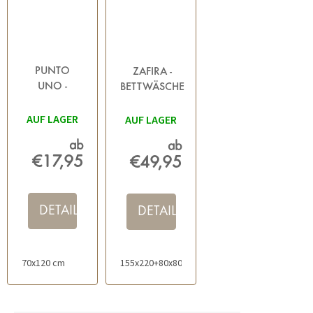
PUNTO
ZAFIRA -
UNO -
BETTWÄSCHE
BADTEPPICH
GRAU-
AUF LAGER
BEIGE
AUF LAGER
WEISSE
ab
ab
€17,95
€49,95
DETAIL
DETAIL
70x120 cm
155x220+80x80 cm
140x200+70x90 cm
14