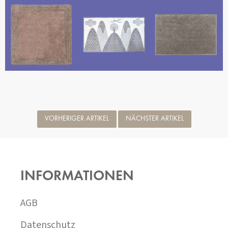
VORHERIGER ARTIKEL
NÄCHSTER ARTIKEL
F
U
SS
INFORMATIONEN
Z
E
I
AGB
L
E
Datenschutz