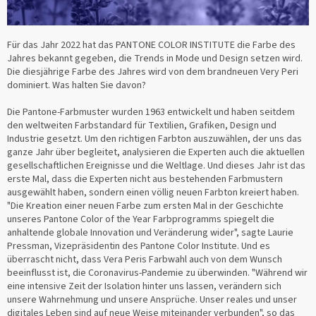
Für das Jahr 2022 hat das PANTONE COLOR INSTITUTE die Farbe des
Jahres bekannt gegeben, die Trends in Mode und Design setzen wird.
Die diesjährige Farbe des Jahres wird von dem brandneuen Very Peri
dominiert. Was halten Sie davon?
Die Pantone-Farbmuster wurden 1963 entwickelt und haben seitdem
den weltweiten Farbstandard für Textilien, Grafiken, Design und
Industrie gesetzt. Um den richtigen Farbton auszuwählen, der uns das
ganze Jahr über begleitet, analysieren die Experten auch die aktuellen
gesellschaftlichen Ereignisse und die Weltlage. Und dieses Jahr ist das
erste Mal, dass die Experten nicht aus bestehenden Farbmustern
ausgewählt haben, sondern einen völlig neuen Farbton kreiert haben.
"Die Kreation einer neuen Farbe zum ersten Mal in der Geschichte
unseres Pantone Color of the Year Farbprogramms spiegelt die
anhaltende globale Innovation und Veränderung wider", sagte Laurie
Pressman, Vizepräsidentin des Pantone Color Institute. Und es
überrascht nicht, dass Vera Peris Farbwahl auch von dem Wunsch
beeinflusst ist, die Coronavirus-Pandemie zu überwinden. "Während wir
eine intensive Zeit der Isolation hinter uns lassen, verändern sich
unsere Wahrnehmung und unsere Ansprüche. Unser reales und unser
digitales Leben sind auf neue Weise miteinander verbunden", so das