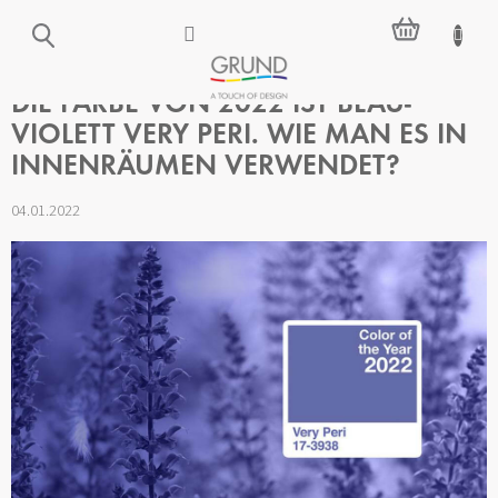
Zum
WARENKO
Inhalt
springen
DIE FARBE VON 2022 IST BLAU-
VIOLETT VERY PERI. WIE MAN ES IN
INNENRÄUMEN VERWENDET?
04.01.2022