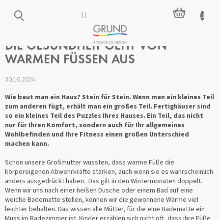
Zum
WARENKO
Inhalt
springen
DIE GESUNDHEIT GEHT VON
WARMEN FÜSSEN AUS
30.10.2024
Wie baut man ein Haus? Stein für Stein. Wenn man ein kleines Teil
zum anderen fügt, erhält man ein großes Teil. Fertighäuser sind
so ein kleines Teil des Puzzles Ihres Hauses. Ein Teil, das nicht
nur für Ihren Komfort, sondern auch für Ihr allgemeines
Wohlbefinden und Ihre Fitness einen großen Unterschied
machen kann.
Schon unsere Großmütter wussten, dass warme Füße die
körpereigenen Abwehrkräfte stärken, auch wenn sie es wahrscheinlich
anders ausgedrückt haben. Das gilt in den Wintermonaten doppelt.
Wenn wir uns nach einer heißen Dusche oder einem Bad auf eine
weiche Badematte stellen, können wir die gewonnene Wärme viel
leichter behalten. Das wissen alle Mütter, für die eine Badematte ein
Muss im Badezimmer ist. Kinder erzählen sich nicht oft, dass ihre Füße