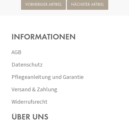
VORHERIGER ARTIKEL
NÄCHSTER ARTIKEL
F
U
SS
INFORMATIONEN
Z
E
I
AGB
L
E
Datenschutz
Pflegeanleitung und Garantie
Versand & Zahlung
Widerrufsrecht
ÜBER UNS