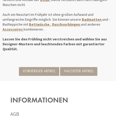
farbenfrohe Mosaik der
BONA
-Matte verblasst auch nach häufigem
Waschen nicht.
Auch ein Neustart im Frühjahr ist ohne großen Aufwand und
umfangreiche Eingriffe möglich. Sie können unsere
Badmatten
und -
Badteppiche mit
Bettwäsche
,
Duschvorhängen
und anderen
Accessoires
kombinieren .
Lassen Sie den Frühling nicht verstreichen und wählen Sie aus
Designer-Mustern und leuchtenden Farben mit garantierter
Qualität.
VORHERIGER ARTIKEL
NÄCHSTER ARTIKEL
F
U
SS
INFORMATIONEN
Z
E
I
AGB