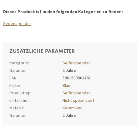
Dieses Produkt ist in den folgenden Kategorien zu finden:
Seifenspender
ZUSÄTZLICHE PARAMETER
Kategorie
:
Seifenspender
Garantie
:
2 Jahre
EAN
:
5901583504761
Farbe
:
Blau
Produkttyp
:
Seifenspender
Installation
:
Nicht spezifiziert
Material
:
Keramiken
Garantie
:
2 Jahre
F
U