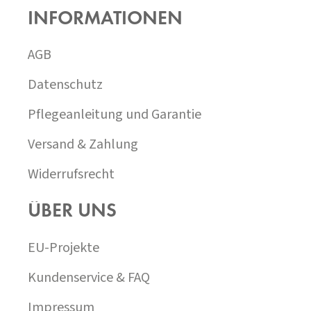
SS
INFORMATIONEN
Z
E
I
AGB
L
E
Datenschutz
Pflegeanleitung und Garantie
Versand & Zahlung
Widerrufsrecht
ÜBER UNS
EU-Projekte
Kundenservice & FAQ
Impressum