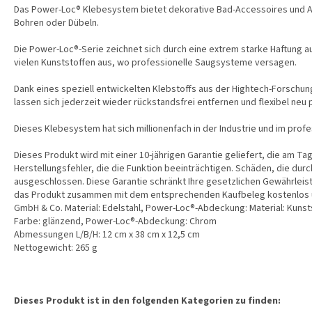
Das Power-Loc® Klebesystem bietet dekorative Bad-Accessoires und Ab
Bohren oder Dübeln.
Die Power-Loc®-Serie zeichnet sich durch eine extrem starke Haftung au
vielen Kunststoffen aus, wo professionelle Saugsysteme versagen.
Dank eines speziell entwickelten Klebstoffs aus der Hightech-Forschu
lassen sich jederzeit wieder rückstandsfrei entfernen und flexibel neu 
Dieses Klebesystem hat sich millionenfach in der Industrie und im pro
Dieses Produkt wird mit einer 10-jährigen Garantie geliefert, die am Tag
Herstellungsfehler, die die Funktion beeinträchtigen. Schäden, die du
ausgeschlossen. Diese Garantie schränkt Ihre gesetzlichen Gewährleistu
das Produkt zusammen mit dem entsprechenden Kaufbeleg kostenlos 
GmbH & Co. Material: Edelstahl, Power-Loc®-Abdeckung: Material: Kunst
Farbe: glänzend, Power-Loc®-Abdeckung: Chrom
Abmessungen L/B/H: 12 cm x 38 cm x 12,5 cm
Nettogewicht: 265 g
Dieses Produkt ist in den folgenden Kategorien zu finden: