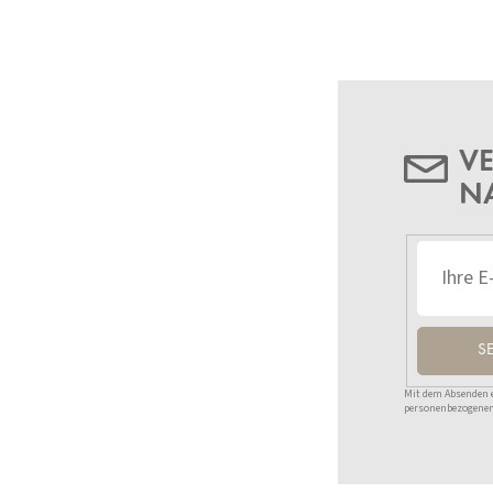
VE
N
S
Mit dem Absenden ei
personenbezogenen