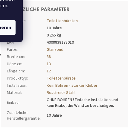
ern.
ZUSÄTZLICHE PARAMETER
Kategorie
:
Toilettenbürsten
ieren
Garantie
:
10 Jahre
Gewicht
:
0.265 kg
EAN
:
4008838178010
Farbe
:
Glänzend
e
Breite cm
:
38
e
Höhe cm
:
13
Länge cm
:
12
Produkttyp
:
Toilettenbürste
Installation
:
Kein Bohren - starker Kleber
s
Material
:
Rostfreier Stahl
OHNE BOHREN ! Einfache Installation und
Einbau
:
kein Risiko, die Wand zu beschädigen.
Zusätzliche
10 Jahre
Herstellergarantie
: