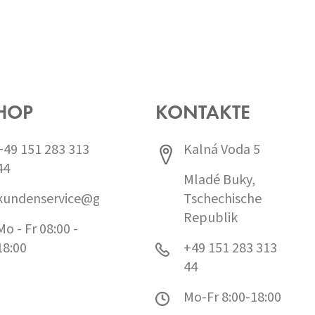
HOP
KONTAKTE
+49 151 283 313
Kalná Voda 5
44
Mladé Buky,
kundenservice@grund.cz
Tschechische
Republik
Mo - Fr 08:00 -
18:00
+49 151 283 313
44
Mo-Fr 8:00-18:00