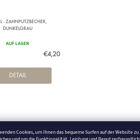
IL - ZAHNPUTZBECHER,
DUNKELGRAU
AUF LAGER
€4,20
DETAIL
wenden Cookies, um Ihnen das bequeme Surfen auf der Website zu
chen und um die Funktionalität, Leistung und Benutzerfreundlich