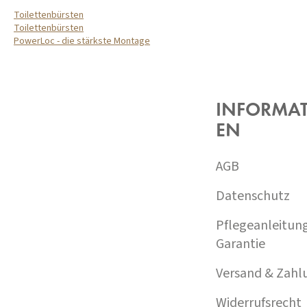
Toilettenbürsten
Toilettenbürsten
PowerLoc - die stärkste Montage
F
U
SS
Z
INFORMA
E
EN
I
L
E
AGB
Datenschutz
Pflegeanleitun
Garantie
Versand & Zahl
Widerrufsrecht