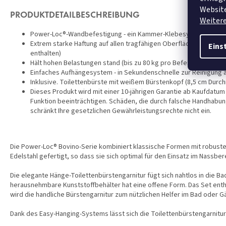
Website
PRODUKTDETAILBESCHREIBUNG
Weiter
Power-Loc®-Wandbefestigung - ein Kammer-Klebesystem aus de
Extrem starke Haftung auf allen tragfähigen Oberflächen, z.B. fli
Eins
enthalten)
Hält hohen Belastungen stand (bis zu 80 kg pro Befestigungselem
Einfaches Aufhängesystem - in Sekundenschnelle zur Reinigun
Inklusive. Toilettenbürste mit weißem Bürstenkopf (8,5 cm Durch
Dieses Produkt wird mit einer 10-jährigen Garantie ab Kaufdatum g
Funktion beeinträchtigen. Schäden, die durch falsche Handhabu
schränkt Ihre gesetzlichen Gewährleistungsrechte nicht ein.
Die Power-Loc® Bovino-Serie kombiniert klassische Formen mit robuster 
Edelstahl gefertigt, so dass sie sich optimal für den Einsatz im Nassber
Die elegante Hänge-Toilettenbürstengarnitur fügt sich nahtlos in die Bade
herausnehmbare Kunststoffbehälter hat eine offene Form. Das Set enthä
wird die handliche Bürstengarnitur zum nützlichen Helfer im Bad oder 
Dank des Easy-Hanging-Systems lässt sich die Toilettenbürstengarnitur