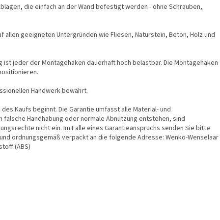
lagen, die einfach an der Wand befestigt werden - ohne Schrauben,
f allen geeigneten Untergründen wie Fliesen, Naturstein, Beton, Holz und
ng ist jeder der Montagehaken dauerhaft hoch belastbar. Die Montagehaken
positionieren.
fessionellen Handwerk bewährt.
 des Kaufs beginnt. Die Garantie umfasst alle Material- und
rch falsche Handhabung oder normale Abnutzung entstehen, sind
ngsrechte nicht ein. Im Falle eines Garantieanspruchs senden Sie bitte
und ordnungsgemäß verpackt an die folgende Adresse: Wenko-Wenselaar
stoff (ABS)