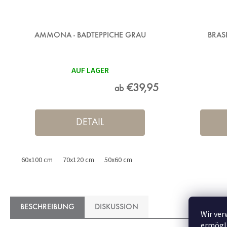
AMMONA - BADTEPPICHE GRAU
BRAS
AUF LAGER
€39,95
ab
DETAIL
60x100 cm
70x120 cm
50x60 cm
BESCHREIBUNG
DISKUSSION
Wir ver
ermögli