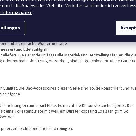
 durch die Analyse des Website-Verkehrs kontinuierlich zu verbess
e Informationen
r High-Tech-Forschung
esen, Naturstein, Beton, Holz, Kunststoff (Spezialkleber im Lieferumfang
tellungen
Akzept
ent) und lässt sich rückstandsfrei entfernen
g abnehmbar, einfache Wiedermontage
messer) und Edelstahlgriff
eliefert. Die Garantie umfasst alle Material- und Herstellungsfehler, die di
ng oder normale Abnutzung entstehen, sind ausgeschlossen. Diese Garanti
Qualität. Die Bad-Accessoires dieser Serie sind solide konstruiert und au
eich eignen.
inrichtung ein und spart Platz. Es macht die Klobürste leicht in jeder. Der
lt eine Toilettenbürste mit weißem Bürstenkopf und Edelstahlgriff. So
Gäste-WC.
 jederzeit leicht abnehmen und reinigen.