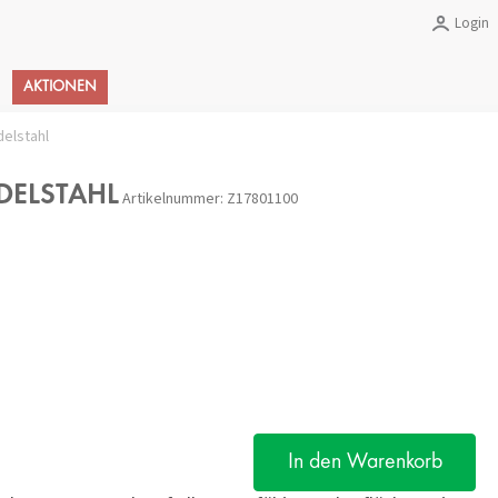
Login
Warenkorb
AKTIONEN
elstahl
DELSTAHL
Artikelnummer:
Z17801100
In den Warenkorb