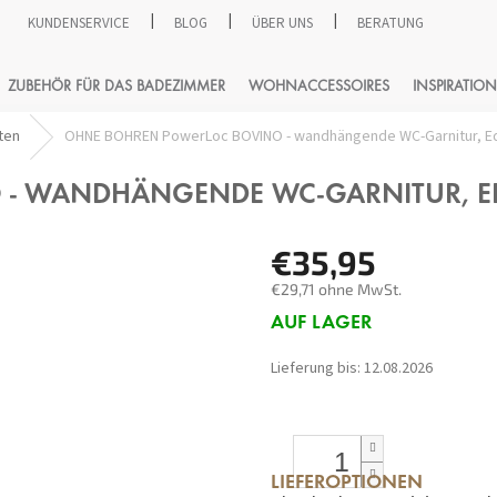
KUNDENSERVICE
BLOG
ÜBER UNS
BERATUNG
SUCHEN
ZUBEHÖR FÜR DAS BADEZIMMER
WOHNACCESSOIRES
INSPIRATION
ten
OHNE BOHREN PowerLoc BOVINO - wandhängende WC-Garnitur, Ed
- WANDHÄNGENDE WC-GARNITUR, E
€35,95
€29,71 ohne MwSt.
Verkaufspreis:
AUF LAGER
Lieferung bis:
12.08.2026
LIEFEROPTIONEN