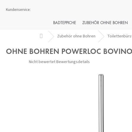
Zum
Inhalt
springen
BADTEPPICHE
ZUBEHÖR OHNE BOHREN
Startseite
Zubehör ohne Bohren
Toilettenbürs
OHNE BOHREN POWERLOC BOVINO 
Die
Nicht bewertet
Bewertungsdetails
durchschnittliche
Produktbewertung
ist
0,0
von
5
Sternen.