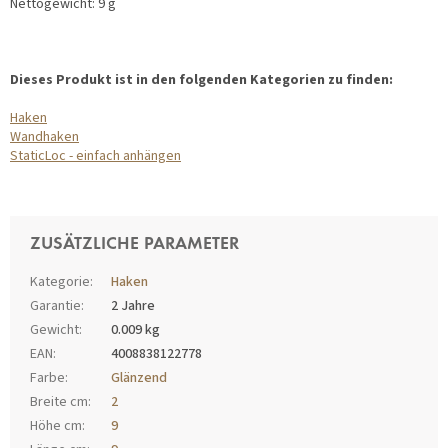
Nettogewicht: 9 g
Dieses Produkt ist in den folgenden Kategorien zu finden:
Haken
Wandhaken
StaticLoc - einfach anhängen
ZUSÄTZLICHE PARAMETER
Kategorie
:
Haken
Garantie
:
2 Jahre
Gewicht
:
0.009 kg
EAN
:
4008838122778
Farbe
:
Glänzend
Breite cm
:
2
Höhe cm
:
9