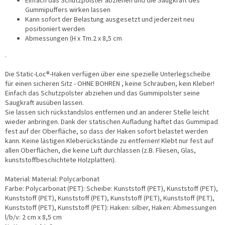
Einfach das Schutzpolster abziehen und die Saugkraft des
Gummipuffers wirken lassen
Kann sofort der Belastung ausgesetzt und jederzeit neu
positioniert werden
Abmessungen (H x Tm.2 x 8,5 cm
.
Die Static-Loc®-Haken verfügen über eine spezielle Unterlegscheibe
für einen sicheren Sitz - OHNE BOHREN , keine Schrauben, kein Kleber!
Einfach das Schutzpolster abziehen und das Gummipolster seine
Saugkraft ausüben lassen.
Sie lassen sich rückstandslos entfernen und an anderer Stelle leicht
wieder anbringen. Dank der statischen Aufladung haftet das Gummipad
fest auf der Oberfläche, so dass der Haken sofort belastet werden
kann. Keine lästigen Kleberückstände zu entfernen! Klebt nur fest auf
allen Oberflächen, die keine Luft durchlassen (z.B. Fliesen, Glas,
kunststoffbeschichtete Holzplatten).
Material: Material: Polycarbonat
Farbe: Polycarbonat (PET): Scheibe: Kunststoff (PET), Kunststoff (PET),
Kunststoff (PET), Kunststoff (PET), Kunststoff (PET), Kunststoff (PET),
Kunststoff (PET), Kunststoff (PET): Haken: silber, Haken: Abmessungen
l/b/v: 2 cm x 8,5 cm