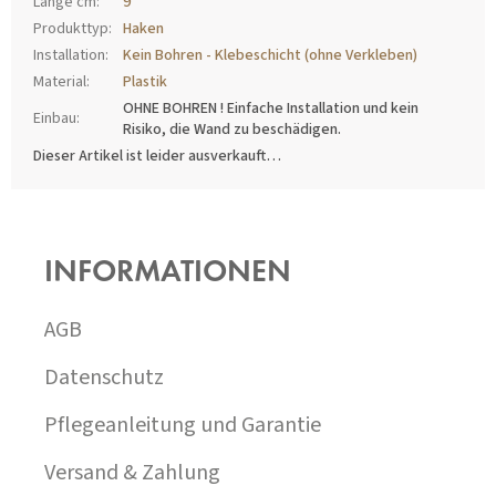
Länge cm
:
9
Produkttyp
:
Haken
Installation
:
Kein Bohren - Klebeschicht (ohne Verkleben)
Material
:
Plastik
OHNE BOHREN ! Einfache Installation und kein
Einbau
:
Risiko, die Wand zu beschädigen.
Dieser Artikel ist leider ausverkauft…
F
U
SS
INFORMATIONEN
Z
E
I
AGB
L
E
Datenschutz
Pflegeanleitung und Garantie
Versand & Zahlung