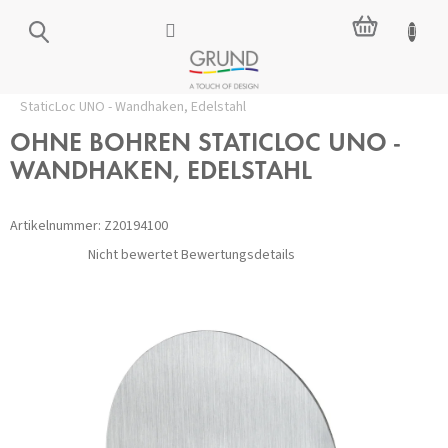
Zum
WARENKO
Inhalt
springen
Startseite
/
Zubehör ohne Bohren
/
Haken
/
OHNE BOHREN
StaticLoc UNO - Wandhaken, Edelstahl
OHNE BOHREN STATICLOC UNO -
WANDHAKEN, EDELSTAHL
Artikelnummer:
Z20194100
Die
Nicht bewertet
Bewertungsdetails
durchschnittliche
Produktbewertung
ist
0,0
von
5
Sternen.