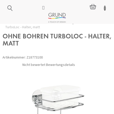
Zum
WARENKO
Inhalt
springen
Startseite
/
Zubehör ohne Bohren
/
Halterungen
/
OHNE BOHREN
TurboLoc - Halter, matt
OHNE BOHREN TURBOLOC - HALTER,
MATT
Artikelnummer:
Z18773100
Die
Nicht bewertet
Bewertungsdetails
durchschnittliche
Produktbewertung
ist
0,0
von
5
Sternen.