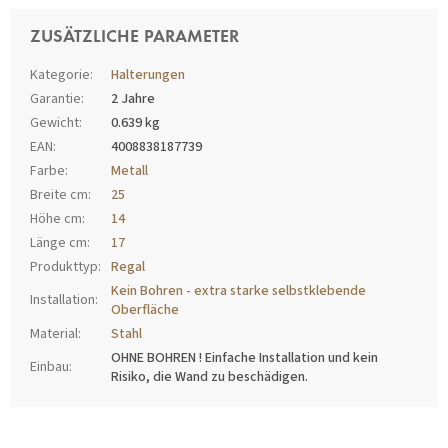
ZUSÄTZLICHE PARAMETER
Kategorie
:
Halterungen
Garantie
:
2 Jahre
Gewicht
:
0.639 kg
EAN
:
4008838187739
Farbe
:
Metall
Breite cm
:
25
Höhe cm
:
14
Länge cm
:
17
Produkttyp
:
Regal
Kein Bohren - extra starke selbstklebende
Installation
:
Oberfläche
Material
:
Stahl
OHNE BOHREN ! Einfache Installation und kein
Einbau
:
Risiko, die Wand zu beschädigen.
F
U