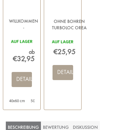
WILLKOMMEN
OHNE BOHREN
-
TURBOLOC OREA
HAUSMATTEN
BLACK -
AUF LAGER
SCHWARZ
HANDTUCHHALTER,
AUF LAGER
SCHWARZ
€25,95
ab
€32,95
DETAIL
DETAIL
40x60 cm
50x70 cm
60x85 cm
BESCHREIBUNG
BEWERTUNG
DISKUSSION