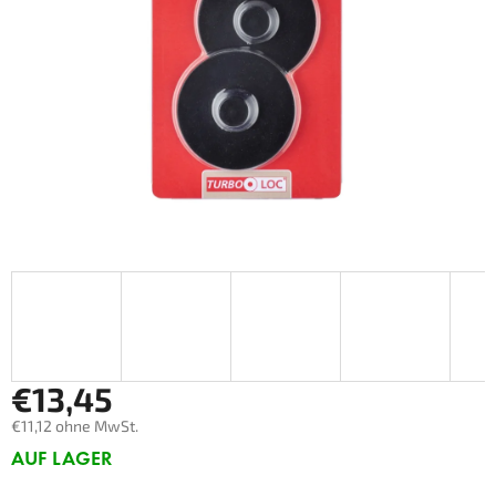
€13,45
€11,12 ohne MwSt.
Verkaufspreis:
AUF LAGER