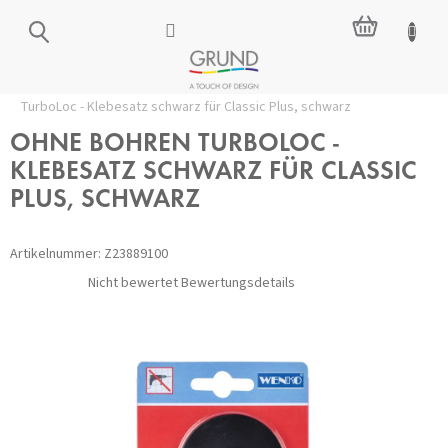
Zum
WARENKO
Inhalt
springen
Startseite
/
Zubehör ohne Bohren
/
Ersatzteile
/
OHNE BOHREN
TurboLoc - Klebesatz schwarz für Classic Plus, schwarz
OHNE BOHREN TURBOLOC -
KLEBESATZ SCHWARZ FÜR CLASSIC
PLUS, SCHWARZ
Artikelnummer:
Z23889100
Die
Nicht bewertet
Bewertungsdetails
durchschnittliche
Produktbewertung
ist
0,0
von
5
Sternen.