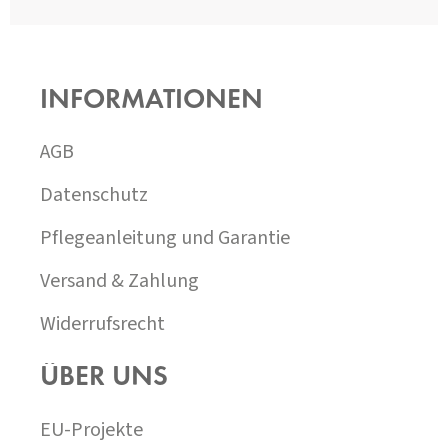
F
U
SS
INFORMATIONEN
Z
E
I
AGB
L
E
Datenschutz
Pflegeanleitung und Garantie
Versand & Zahlung
Widerrufsrecht
ÜBER UNS
EU-Projekte