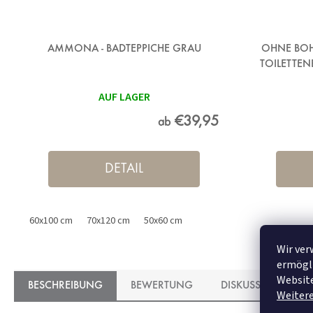
AMMONA - BADTEPPICHE GRAU
OHNE BOH
TOILETTEN
AUF LAGER
€39,95
ab
DETAIL
60x100 cm
70x120 cm
50x60 cm
Wir ver
ermögli
Website
BESCHREIBUNG
BEWERTUNG
DISKUSSION
Weiter