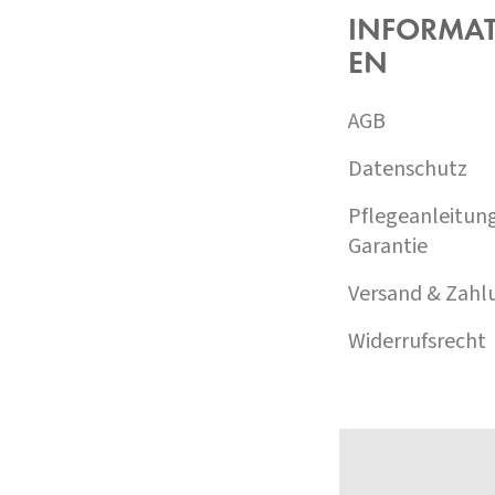
Z
INFORMA
E
EN
I
L
E
AGB
Datenschutz
Pflegeanleitun
Garantie
Versand & Zahl
Widerrufsrecht