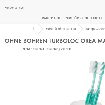
Zum
Inhalt
springen
BADTEPPICHE
ZUBEHÖR OHNE BOHREN
Startseite
Zubehör ohne Bohren
Zahnputzbec
OHNE BOHREN TURBOLOC OREA MAT
Die
Nicht bewertet
Bewertungsdetails
durchschnittliche
Produktbewertung
ist
0,0
von
5
Sternen.