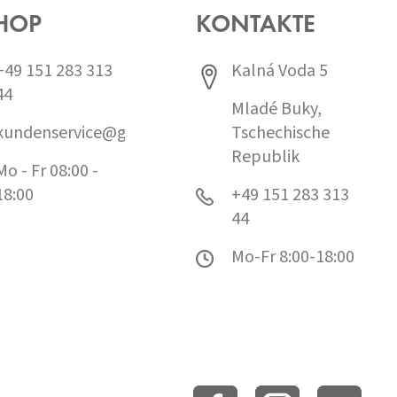
HOP
KONTAKTE
+49 151 283 313
Kalná Voda 5
44
Mladé Buky,
kundenservice@grund.cz
Tschechische
Republik
Mo - Fr 08:00 -
18:00
+49 151 283 313
44
Mo-Fr 8:00-18:00