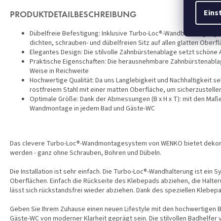
Eins
PRODUKTDETAILBESCHREIBUNG
Dübelfreie Befestigung: Inklusive Turbo-Loc®-Wandbefestigung mit
dichten, schrauben- und dübelfreien Sitz auf allen glatten Oberf
Elegantes Design: Die stilvolle Zahnbürstenablage setzt schöne
Praktische Eigenschaften: Die herausnehmbare Zahnbürstenablag
Weise in Reichweite
Hochwertige Qualität: Da uns Langlebigkeit und Nachhaltigkeit se
rostfreiem Stahl mit einer matten Oberfläche, um sicherzustell
Optimale Größe: Dank der Abmessungen (B x H x T): mit den Maßen
Wandmontage in jedem Bad und Gäste-WC
Das clevere Turbo-Loc®-Wandmontagesystem von WENKO bietet dekorat
werden - ganz ohne Schrauben, Bohren und Dübeln.
Die Installation ist sehr einfach. Die Turbo-Loc®-Wandhalterung ist ein
Oberflächen. Einfach die Rückseite des Klebepads abziehen, die Halter
lässt sich rückstandsfrei wieder abziehen. Dank des speziellen Klebe
Geben Sie Ihrem Zuhause einen neuen Lifestyle mit den hochwertigen B
Gäste-WC von moderner Klarheit geprägt sein. Die stilvollen Badhelfer v