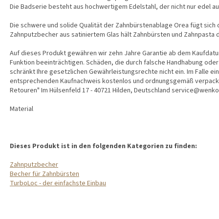
Die Badserie besteht aus hochwertigem Edelstahl, der nicht nur edel a
Die schwere und solide Qualität der Zahnbürstenablage Orea fügt sich
Zahnputzbecher aus satiniertem Glas hält Zahnbürsten und Zahnpasta de
Auf dieses Produkt gewähren wir zehn Jahre Garantie ab dem Kaufdatum. 
Funktion beeinträchtigen. Schäden, die durch falsche Handhabung ode
schränkt Ihre gesetzlichen Gewährleistungsrechte nicht ein. Im Falle
entsprechenden Kaufnachweis kostenlos und ordnungsgemäß verpackt 
Retouren" Im Hülsenfeld 17 - 40721 Hilden, Deutschland service@wenk
Material
Dieses Produkt ist in den folgenden Kategorien zu finden:
Zahnputzbecher
Becher für Zahnbürsten
TurboLoc - der einfachste Einbau
F
U
SS