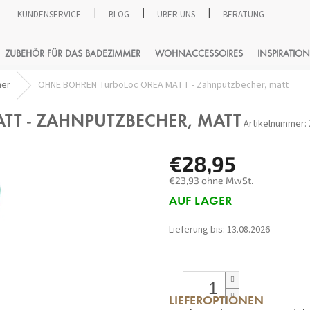
KUNDENSERVICE
BLOG
ÜBER UNS
BERATUNG
SUCHEN
ZUBEHÖR FÜR DAS BADEZIMMER
WOHNACCESSOIRES
INSPIRATION
her
OHNE BOHREN TurboLoc OREA MATT - Zahnputzbecher, matt
T - ZAHNPUTZBECHER, MATT
Artikelnummer:
€28,95
€23,93 ohne MwSt.
Verkaufspreis:
AUF LAGER
Lieferung bis:
13.08.2026
LIEFEROPTIONEN