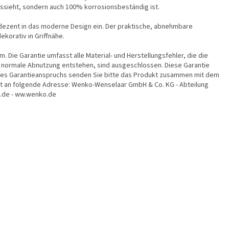
ussieht, sondern auch 100% korrosionsbeständig ist.
 dezent in das moderne Design ein. Der praktische, abnehmbare
korativ in Griffnähe.
Die Garantie umfasst alle Material- und Herstellungsfehler, die die
r normale Abnutzung entstehen, sind ausgeschlossen. Diese Garantie
 eines Garantieanspruchs senden Sie bitte das Produkt zusammen mit dem
an folgende Adresse: Wenko-Wenselaar GmbH & Co. KG - Abteilung
o.de - ww.wenko.de