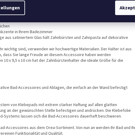
tellungen
Akzept
 spezieller Kleberückseite für eine einfache Installation und einen extra
lächen
 Akzente in Ihrem Badezimmer
e aus satiniertem Glas hält Zahnbürsten und Zahnpasta auf dekorative
hr wichtig sind, verwenden wir hochwertige Materialien. Der Halter ist aus
en, dass Sie lange Freude an diesem Accessoire haben werden
 10 x 9,5 x 10 cm hat der Zahnbürstenhalter die ideale Größe für die
ive Bad-Accessoires und Ablagen, die einfach an der Wand befestigt
 System von Klebepads mit extrem starker Haftung auf allen glatten
ung an der gewünschten Stelle befestigen und andrücken. Die Klebefolie
pad-Systems lassen sich die Bad-Accessoires dauerhaft beschweren.
ad-Accessoires aus dem Orea-Sortiment. Von nun an werden Ihr Bad und Ih
ereinen Funktionalität und Qualität.