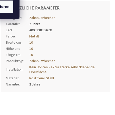
ieren
ZUSÄTZLICHE PARAMETER
Kategorie
:
Zahnputzbecher
Garantie
:
2 Jahre
EAN
:
4008838304631
Farbe
:
Metall
Breite cm
:
10
Höhe cm
:
10
Länge cm
:
10
Produkttyp
:
Zahnputzbecher
Kein Bohren - extra starke selbstklebende
Installation
:
Oberfläche
Material
:
Rostfreier Stahl
Garantie
:
2 Jahre
r