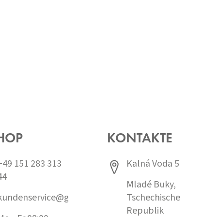
HOP
KONTAKTE
+49 151 283 313
Kalná Voda 5
44
Mladé Buky,
kundenservice@grund.cz
Tschechische
Republik