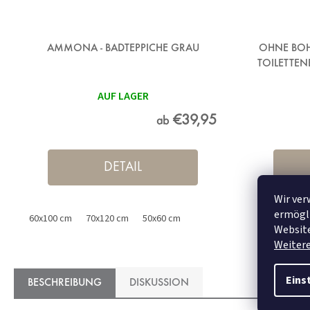
AMMONA - BADTEPPICHE GRAU
OHNE BOH
TOILETTEN
AUF LAGER
€39,95
ab
DETAIL
Wir ver
ermögli
60x100 cm
70x120 cm
50x60 cm
Website
Weiter
Eins
BESCHREIBUNG
DISKUSSION