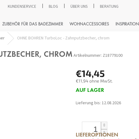
KUNDENSERVICE
BLOG
ÜBER UNS
BERATUNG
SUCHEN
ZUBEHÖR FÜR DAS BADEZIMMER
WOHNACCESSOIRES
INSPIRATION
her
OHNE BOHREN TurboLoc - Zahnputzbecher, chrom
UTZBECHER, CHROM
Artikelnummer:
Z18779100
€14,45
€11,94 ohne MwSt.
Verkaufspreis:
AUF LAGER
Lieferung bis:
12.08.2026
LIEFEROPTIONEN