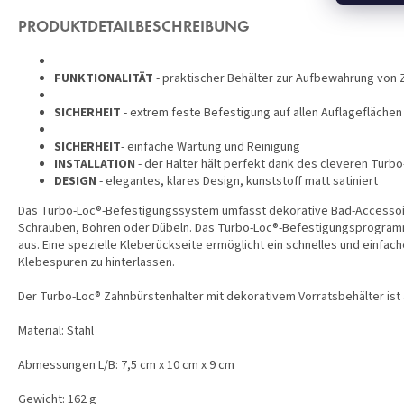
PRODUKTDETAILBESCHREIBUNG
FUNKTIONALITÄT
- praktischer Behälter zur Aufbewahrung von 
SICHERHEIT
- extrem feste Befestigung auf allen Auflageflächen
SICHERHEIT
- einfache Wartung und Reinigung
INSTALLATION
- der Halter hält perfekt dank des cleveren Tur
DESIGN
- elegantes, klares Design, kunststoff matt satiniert
Das Turbo-Loc®-Befestigungssystem umfasst dekorative Bad-Accessoir
Schrauben, Bohren oder Dübeln. Das Turbo-Loc®-Befestigungsprogramm 
aus. Eine spezielle Kleberückseite ermöglicht ein schnelles und einfa
Klebespuren zu hinterlassen.
Der Turbo-Loc® Zahnbürstenhalter mit dekorativem Vorratsbehälter ist
Material: Stahl
Abmessungen L/B: 7,5 cm x 10 cm x 9 cm
Gewicht: 162 g