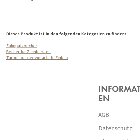
Dieses Produkt ist in den folgenden Kategorien zu finden:
Zahnputzbecher
Becher für Zahnbürsten
TurboLoc - der einfachste Einbau
F
U
SS
Z
INFORMA
E
EN
I
L
E
AGB
Datenschutz