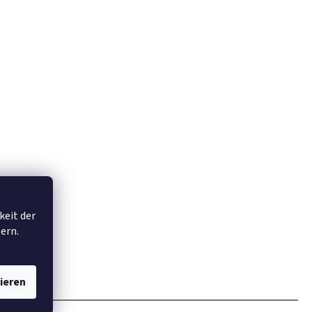
keit der
ern.
ieren