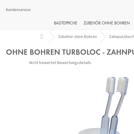
Zum
Inhalt
springen
BADTEPPICHE
ZUBEHÖR OHNE BOHREN
Startseite
Zubehör ohne Bohren
Zahnputzbec
OHNE BOHREN TURBOLOC - ZAHNP
Die
Nicht bewertet
Bewertungsdetails
durchschnittliche
Produktbewertung
ist
0,0
von
5
Sternen.