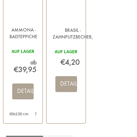
AMMONA -
BRASIL -
BADTEPPICHE
ZAHNPUTZBECHER,
GRAU
DUNKELGRAU
AUF LAGER
AUF LAGER
€4,20
ab
€39,95
DETAIL
DETAIL
60x100 cm
70x120 cm
50x60 cm