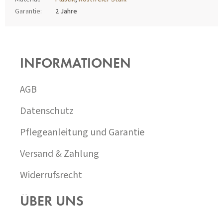
Garantie
:
2 Jahre
F
U
SS
INFORMATIONEN
Z
E
I
AGB
L
E
Datenschutz
Pflegeanleitung und Garantie
Versand & Zahlung
Widerrufsrecht
ÜBER UNS