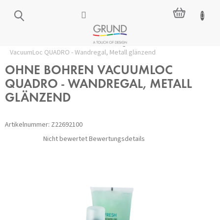
Zum
WARENKO
Inhalt
springen
Startseite
/
Zubehör ohne Bohren
/
Regale
/
OHNE BOHREN
VacuumLoc QUADRO - Wandregal, Metall glänzend
OHNE BOHREN VACUUMLOC
QUADRO - WANDREGAL, METALL
GLÄNZEND
Artikelnummer:
Z22692100
Die
Nicht bewertet
Bewertungsdetails
durchschnittliche
Produktbewertung
ist
0,0
von
5
Sternen.