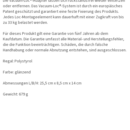
Die Vacuum-Loc®-Adapter lassen sich rückstandsfrei wieder einsetzen
oder entfernen. Das Vacuum-Loc®-System ist durch ein europäisches
Patent geschützt und garantiert eine feste Fixierung des Produkts.
Jedes Loc-Montageelement kann dauerhaft mit einer Zugkraft von bis
zu 33 kg belastet werden.
Für dieses Produkt gilt eine Garantie von fünf Jahren ab dem
Kaufdatum. Die Garantie umfasst alle Material- und Herstellungsfehler,
die die Funktion beeinträchtigen. Schäden, die durch falsche
Handhabung oder normale Abnutzung entstehen, sind ausgeschlossen.
Regal: Polystyrol
Farbe: glänzend
Abmessungen L/B/H: 25,5 cm x 8,5 cm x 14 cm
Gewicht: 679 g