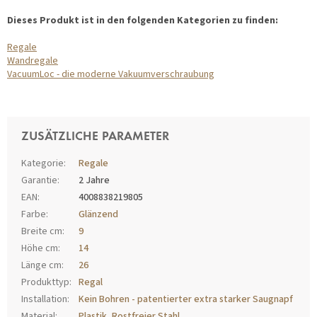
Dieses Produkt ist in den folgenden Kategorien zu finden:
Regale
Wandregale
VacuumLoc - die moderne Vakuumverschraubung
ZUSÄTZLICHE PARAMETER
Kategorie
:
Regale
Garantie
:
2 Jahre
EAN
:
4008838219805
Farbe
:
Glänzend
Breite cm
:
9
Höhe cm
:
14
Länge cm
:
26
Produkttyp
:
Regal
Installation
:
Kein Bohren - patentierter extra starker Saugnapf
Material
:
Plastik
,
Rostfreier Stahl