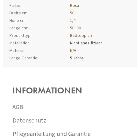
Farbe
:
Rosa
Breite cm
:
50
Höhe cm
:
1,4
Länge cm
:
50
,
80
Produkttyp
:
Badteppich
Installation
:
Nicht spezifiziert
Material
:
N/A
Lange Garantie
:
5 Jahre
F
U
SS
INFORMATIONEN
Z
E
I
AGB
L
E
Datenschutz
Pflegeanleitung und Garantie