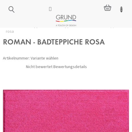
Zum
WARENKO
Inhalt
springen
Startseite
/
Badteppiche
/
Alle Teppiche
/
ROMAN - Badteppiche
rosa
ROMAN - BADTEPPICHE ROSA
Artikelnummer:
Variante wählen
Die
Nicht bewertet
Bewertungsdetails
durchschnittliche
Produktbewertung
ist
0,0
von
5
Sternen.