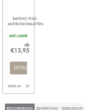
BAVENO PLUS -
ANTIRUTSCHMATTEN
FÜR BAD UND
AUF LAGER
DUSCHE ROSA
ab
€13,95
DETAIL
36x92 cm
55x55 cm
24x32 cm
BESCHREIBUNG
BEWERTUNG
DISKUSSION