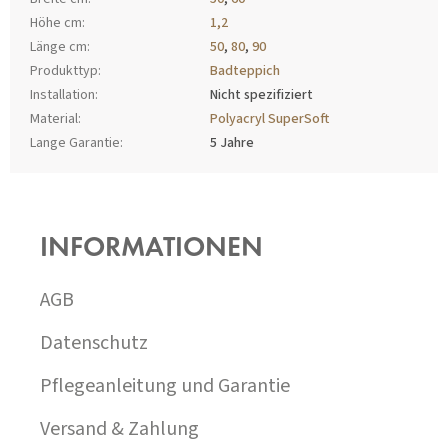
Höhe cm
:
1,2
Länge cm
:
50
,
80
,
90
Produkttyp
:
Badteppich
Installation
:
Nicht spezifiziert
Material
:
Polyacryl SuperSoft
Lange Garantie
:
5 Jahre
F
U
SS
INFORMATIONEN
Z
E
I
AGB
L
E
Datenschutz
Pflegeanleitung und Garantie
Versand & Zahlung