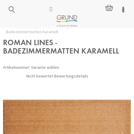
Zum
WARENKO
Inhalt
springen
Startseite
/
Badteppiche
/
Alle Teppiche
/
ROMAN LINES -
Badezimmermatten Karamell
ROMAN LINES -
BADEZIMMERMATTEN KARAMELL
Artikelnummer:
Variante wählen
Die
Nicht bewertet
Bewertungsdetails
durchschnittliche
Produktbewertung
ist
0,0
von
5
Sternen.