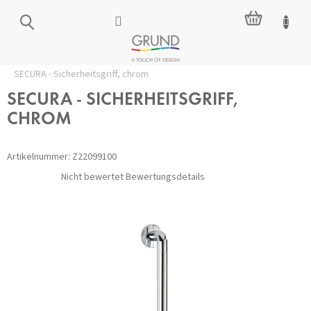
Zum
WARENKO
Inhalt
springen
Startseite
/
Zubehör für das Badezimmer
/
Sicherheit
/
Griffe
/
SECURA - Sicherheitsgriff, chrom
SECURA - SICHERHEITSGRIFF,
CHROM
Artikelnummer:
Z22099100
Die
Nicht bewertet
Bewertungsdetails
durchschnittliche
Produktbewertung
ist
0,0
von
5
Sternen.