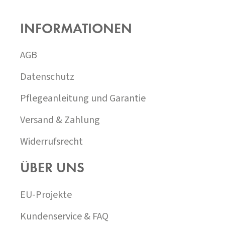
U
SS
INFORMATIONEN
Z
E
I
AGB
L
E
Datenschutz
Pflegeanleitung und Garantie
Versand & Zahlung
Widerrufsrecht
ÜBER UNS
EU-Projekte
Kundenservice & FAQ