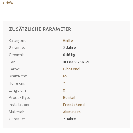
Griffe
ZUSÄTZLICHE PARAMETER
Kategorie
:
Griffe
Garantie
:
2 Jahre
Gewicht
:
0.46 kg
EAN
:
4008838236321
Farbe
:
Glänzend
Breite cm
:
65
Höhe cm
:
7
Länge cm
:
8
Produkttyp
:
Henkel
Installation
:
Freistehend
Material
:
Aluminium
Garantie
:
2 Jahre
F