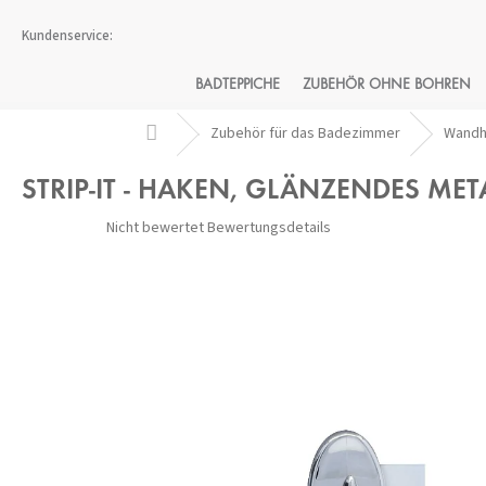
Zum
Inhalt
springen
BADTEPPICHE
ZUBEHÖR OHNE BOHREN
Startseite
Zubehör für das Badezimmer
Wandh
STRIP-IT - HAKEN, GLÄNZENDES MET
Die
Nicht bewertet
Bewertungsdetails
durchschnittliche
Produktbewertung
ist
0,0
von
5
Sternen.