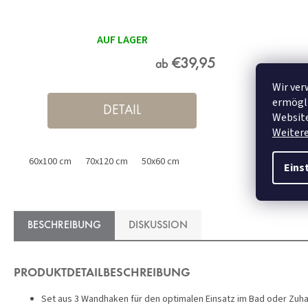
AUF LAGER
€39,95
ab
Wir ver
ermögli
DETAIL
Website
Weiter
60x100 cm
70x120 cm
50x60 cm
Eins
BESCHREIBUNG
DISKUSSION
PRODUKTDETAILBESCHREIBUNG
Set aus 3 Wandhaken für den optimalen Einsatz im Bad oder Zuh