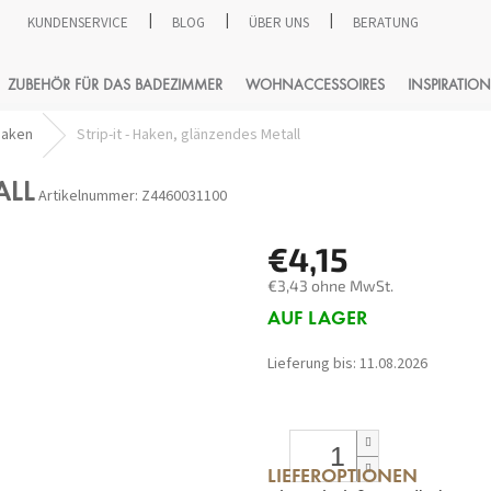
KUNDENSERVICE
BLOG
ÜBER UNS
BERATUNG
SUCHEN
ZUBEHÖR FÜR DAS BADEZIMMER
WOHNACCESSOIRES
INSPIRATION
aken
Strip-it - Haken, glänzendes Metall
ALL
Artikelnummer:
Z4460031100
€4,15
€3,43 ohne MwSt.
Verkaufspreis:
AUF LAGER
Lieferung bis:
11.08.2026
LIEFEROPTIONEN