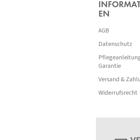
Z
INFORMA
E
EN
I
L
E
AGB
Datenschutz
Pflegeanleitun
Garantie
Versand & Zahl
Widerrufsrecht