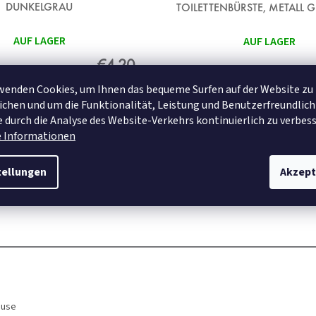
DUNKELGRAU
TOILETTENBÜRSTE, METALL 
AUF LAGER
AUF LAGER
€4,20
wenden Cookies, um Ihnen das bequeme Surfen auf der Website zu
chen und um die Funktionalität, Leistung und Benutzerfreundlich
DETAIL
DETAIL
 durch die Analyse des Website-Verkehrs kontinuierlich zu verbess
e Informationen
tellungen
Akzept
ause