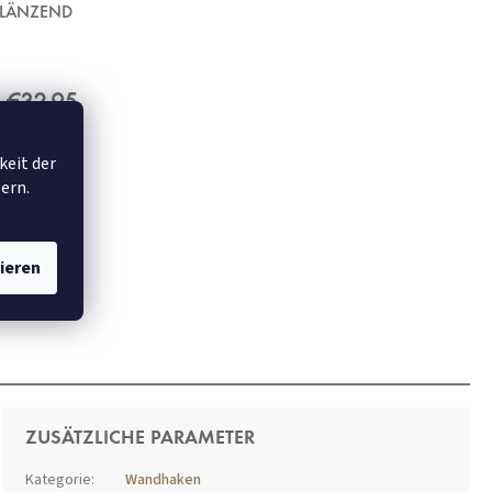
GLÄNZEND
€32,95
keit der
ern.
ieren
ZUSÄTZLICHE PARAMETER
Kategorie
:
Wandhaken