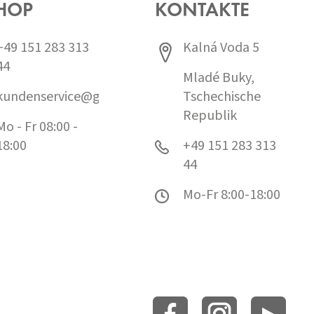
HOP
KONTAKTE
+49 151 283 313
Kalná Voda 5
44
Mladé Buky,
kundenservice@grund.cz
Tschechische
Republik
Mo - Fr 08:00 -
18:00
+49 151 283 313
44
Mo-Fr 8:00-18:00