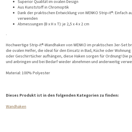
Superior Qualität im ovalen Design
Aus Kunststoff in Chromoptik
Dank der praktischen Entwicklung von WENKO Strip-it®: Einfach 
verwenden
Abmessungen (B x H x T): je 2,5 x 4 x 2 cm
.
Hochwertige Strip-it®-Wandhaken von WENKO im praktischen 3er-Set brin
die ovalen Helfer, die ideal für den Einsatz in Bad, Küche oder Wohnun
oder Geschirrtücher aufhängen, diese Haken sorgen für Ordnung! Die p
und anbringen und bei Bedarf wieder abnehmen und anderweitig verw
Material: 100% Polyester
Dieses Produkt ist in den folgenden Kategorien zu finden:
Wandhaken
F
U
SS