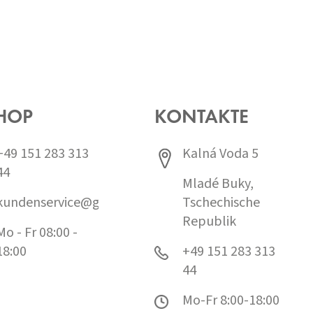
HOP
KONTAKTE
+49 151 283 313
Kalná Voda 5
44
Mladé Buky,
kundenservice@grund.cz
Tschechische
Republik
Mo - Fr 08:00 -
18:00
+49 151 283 313
44
Mo-Fr 8:00-18:00