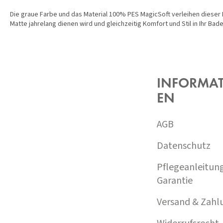
Die graue Farbe und das Material 100% PES MagicSoft verleihen dieser 
Matte jahrelang dienen wird und gleichzeitig Komfort und Stil in Ihr Bad
F
U
SS
Z
INFORMA
E
EN
I
L
E
AGB
Datenschutz
Pflegeanleitun
Garantie
Versand & Zahl