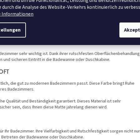
chen und um die Funktionalität, Leistung und Benutzerfreundlich
enen Farbschemata des Badezimmers passt. Ihre anthrazitfarbene Farbe
t diese Matte rutschfest, was Sicherheit beim Betreten der Badewanne
 durch die Analyse des Website-Verkehrs kontinuierlich zu verbess
e Informationen
tellungen
Akzept
ejenigen, die ihrem Badezimmer einen farbigen Akzent hinzufügen möchten.
schemata abstimmen und verleiht dem Raum Lebendigkeit und Originalität.
 Badezimmer sehr wichtig ist. Dank ihrer rutschfesten Oberflächenbehandlung
en und sicheren Eintritt in die Badewanne oder Duschkabine.
OFT
tlich, die gut zu modernen Badezimmern passt. Diese Farbe bringt Ruhe
Ihres Badezimmers.
e Qualität und Beständigkeit garantiert. Dieses Material ist sehr
icher sein, dass Ihnen diese Matte jahrelang dienen wird.
 Ihr Badezimmer. Ihre Vielfarbigkeit und Rutschfestigkeit sorgen nicht nur
eim Betreten der Badewanne oder Duschkabine.