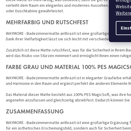
ermögli
Diese Matte ist mehrfarbig, was bedeutet, dass sie gut zu verschied
verleiht dem Raum ein elegantes und modernes Aussehen. Außerdem is
Website
oder Duschkabine gewährleistet.
Weiter
MEHRFARBIG UND RUTSCHFEST
Eins
WAYMORE - Badezimmermatte anthrazit ist eine großartige Wahl für di
Dank ihrer Vielfarbigkeit lässt sie sich leicht mit verschiedenen Farb
Zusätzlich ist diese Matte rutschfest, was für die Sicherheit in Ihrem
wird das Risiko von Stürzen minimiert und ermöglicht Ihnen einen ruhig
FARBE GRAU UND MATERIAL 100% PES MAGICS
WAYMORE - Badezimmermatte anthrazit ist in eleganter Graufarbe erhäl
und Harmonie in den Raum und ergänzt perfekt die anderen Elemente 
Das Material dieser Matte besteht aus 100% PES MagicSoft, was ihre hoh
angenehm anzufassen und gleichzeitig abriebfest. Dadurch können Sie s
ZUSAMMENFASSUNG
WAYMORE - Badezimmermatte anthrazit ist eine großartige Ergänzung für
für ein ästhetisches Erscheinungsbild, sondern auch für Sicherheit b