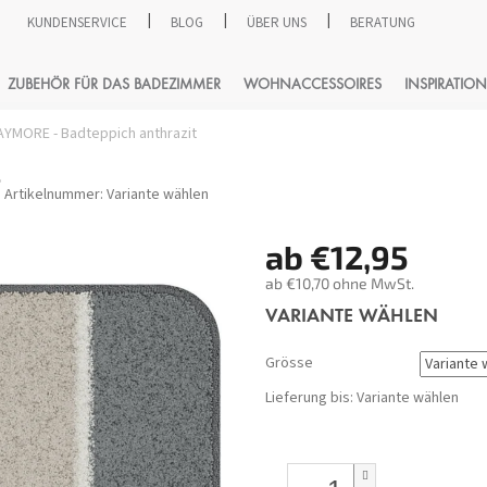
KUNDENSERVICE
BLOG
ÜBER UNS
BERATUNG
SUCHEN
ZUBEHÖR FÜR DAS BADEZIMMER
WOHNACCESSOIRES
INSPIRATION
YMORE - Badteppich anthrazit
T
Artikelnummer:
Variante wählen
ab
€12,95
ab
€10,70
ohne MwSt.
Verkaufspreis:
VARIANTE WÄHLEN
Grösse
Lieferung bis:
Variante wählen