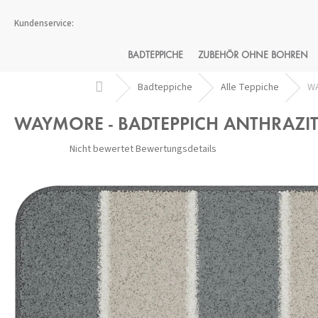
Zum
Inhalt
springen
BADTEPPICHE
ZUBEHÖR OHNE BOHREN
Startseite
Badteppiche
Alle Teppiche
WA
WAYMORE - BADTEPPICH ANTHRAZI
Die
Nicht bewertet
Bewertungsdetails
durchschnittliche
Produktbewertung
ist
0,0
von
5
Sternen.