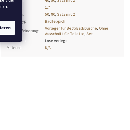
keit der
Breite cm
:
40
,
50
,
Satz mit 2
ern.
Höhe cm
:
1.7
Länge cm
:
50
,
80
,
Satz mit 2
Produkttyp
:
Badteppich
ieren
Vorleger für Bett/Bad/Dusche
,
Ohne
Formverfeinerung
:
Ausschnitt für Toilette
,
Set
Installation
:
Lose verlegt
Material
:
N/A