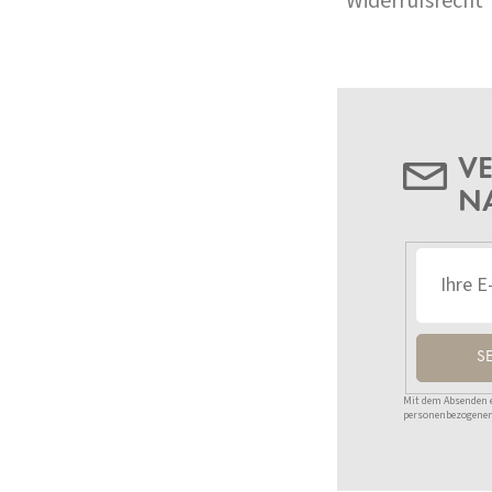
Widerrufsrecht
VE
N
S
Mit dem Absenden ei
personenbezogenen