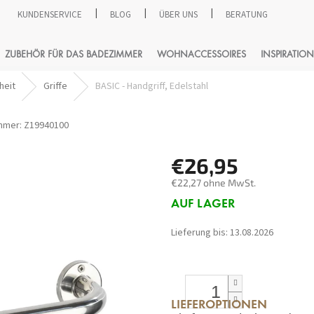
KUNDENSERVICE
BLOG
ÜBER UNS
BERATUNG
SUCHEN
ZUBEHÖR FÜR DAS BADEZIMMER
WOHNACCESSOIRES
INSPIRATION
heit
Griffe
BASIC - Handgriff, Edelstahl
mmer:
Z19940100
€26,95
€22,27 ohne MwSt.
Verkaufspreis:
AUF LAGER
Lieferung bis:
13.08.2026
LIEFEROPTIONEN