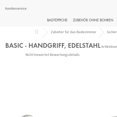
Zum
Inhalt
springen
BADTEPPICHE
ZUBEHÖR OHNE BOHREN
Startseite
Zubehör für das Badezimmer
Sicher
BASIC - HANDGRIFF, EDELSTAHL
Artikelnu
Die
Nicht bewertet
Bewertungsdetails
durchschnittliche
Produktbewertung
ist
0,0
von
5
Sternen.