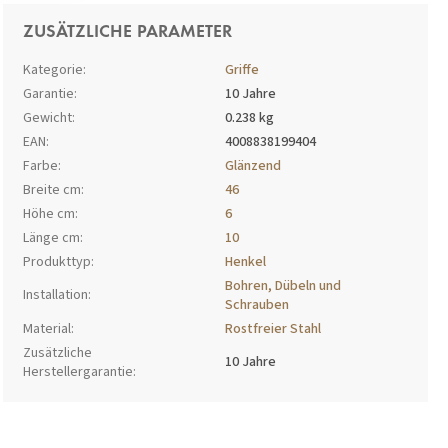
ZUSÄTZLICHE PARAMETER
Kategorie
:
Griffe
Garantie
:
10 Jahre
Gewicht
:
0.238 kg
EAN
:
4008838199404
Farbe
:
Glänzend
Breite cm
:
46
Höhe cm
:
6
Länge cm
:
10
Produkttyp
:
Henkel
Bohren, Dübeln und
Installation
:
Schrauben
Material
:
Rostfreier Stahl
Zusätzliche
10 Jahre
Herstellergarantie
: