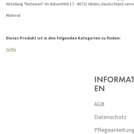
Abteilung "Retouren" Im Hülsenfeld 17 - 40721 Hilden, Deutschland se
Material
Dieses Produkt ist in den folgenden Kategorien zu finden:
Griffe
F
U
SS
Z
INFORMA
E
EN
I
L
E
AGB
Datenschutz
Pflegeanleitun