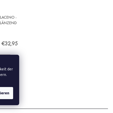
LACENO -
GLÄNZEND
€32,95
keit der
ern.
ieren