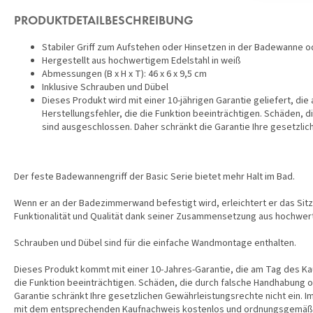
PRODUKTDETAILBESCHREIBUNG
Stabiler Griff zum Aufstehen oder Hinsetzen in der Badewanne od
Hergestellt aus hochwertigem Edelstahl in weiß
Abmessungen (B x H x T): 46 x 6 x 9,5 cm
Inklusive Schrauben und Dübel
Dieses Produkt wird mit einer 10-jährigen Garantie geliefert, die
Herstellungsfehler, die die Funktion beeinträchtigen. Schäden,
sind ausgeschlossen. Daher schränkt die Garantie Ihre gesetzlic
Der feste Badewannengriff der Basic Serie bietet mehr Halt im Bad.
Wenn er an der Badezimmerwand befestigt wird, erleichtert er das Sitz
Funktionalität und Qualität dank seiner Zusammensetzung aus hochwert
Schrauben und Dübel sind für die einfache Wandmontage enthalten.
Dieses Produkt kommt mit einer 10-Jahres-Garantie, die am Tag des Kauf
die Funktion beeinträchtigen. Schäden, die durch falsche Handhabung
Garantie schränkt Ihre gesetzlichen Gewährleistungsrechte nicht ein. 
mit dem entsprechenden Kaufnachweis kostenlos und ordnungsgemäß 