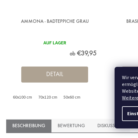
AMMONA - BADTEPPICHE GRAU
BRAS
AUF LAGER
€39,95
ab
DETAIL
Wir ver
ermögli
Website
60x100 cm
70x120 cm
50x60 cm
Weiter
Eins
BESCHREIBUNG
BEWERTUNG
DISKUSSION