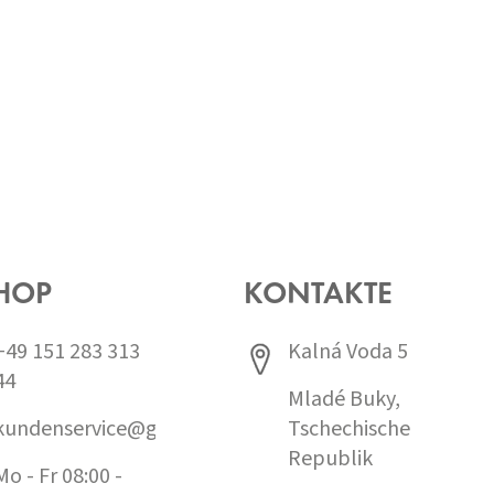
HOP
KONTAKTE
+49 151 283 313
Kalná Voda 5
44
Mladé Buky,
kundenservice@grund.cz
Tschechische
Republik
Mo - Fr 08:00 -