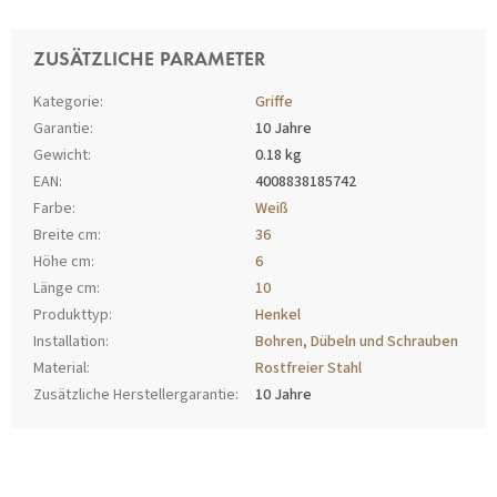
ZUSÄTZLICHE PARAMETER
Kategorie
:
Griffe
Garantie
:
10 Jahre
Gewicht
:
0.18 kg
EAN
:
4008838185742
Farbe
:
Weiß
Breite cm
:
36
Höhe cm
:
6
Länge cm
:
10
Produkttyp
:
Henkel
Installation
:
Bohren, Dübeln und Schrauben
Material
:
Rostfreier Stahl
Zusätzliche Herstellergarantie
:
10 Jahre
F
U
SS