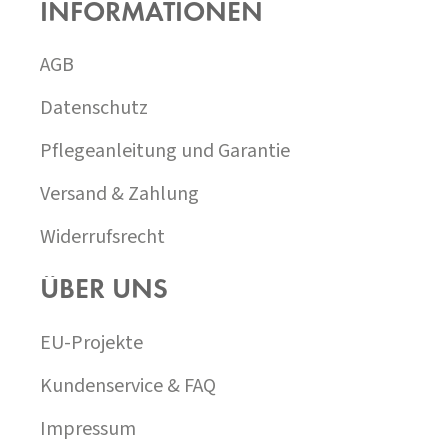
INFORMATIONEN
Z
E
I
AGB
L
E
Datenschutz
Pflegeanleitung und Garantie
Versand & Zahlung
Widerrufsrecht
ÜBER UNS
EU-Projekte
Kundenservice & FAQ
Impressum