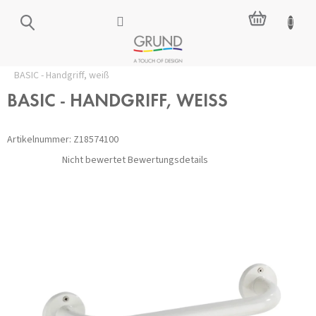
Zum
WARENKO
Inhalt
springen
Startseite
/
Zubehör für das Badezimmer
/
Sicherheit
/
Griffe
/
BASIC - Handgriff, weiß
BASIC - HANDGRIFF, WEISS
Artikelnummer:
Z18574100
Die
Nicht bewertet
Bewertungsdetails
durchschnittliche
Produktbewertung
ist
0,0
von
5
Sternen.