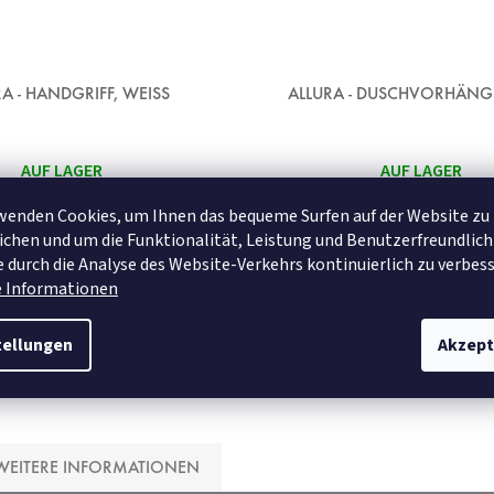
A - HANDGRIFF, WEISS
ALLURA - DUSCHVORHÄNG
AUF LAGER
AUF LAGER
€25,95
ab
wenden Cookies, um Ihnen das bequeme Surfen auf der Website zu
chen und um die Funktionalität, Leistung und Benutzerfreundlich
 durch die Analyse des Website-Verkehrs kontinuierlich zu verbess
DETAIL
DETAIL
e Informationen
tellungen
Akzept
120x200 cm
180x200 cm
240
WEITERE INFORMATIONEN