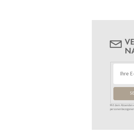
VE
N
S
Mit dem Absenden ei
personenbezogenen