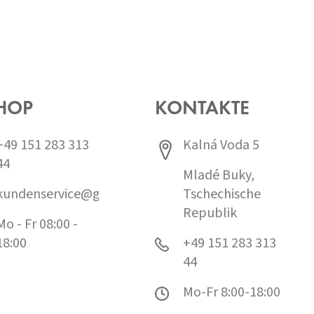
HOP
KONTAKTE
+49 151 283 313
Kalná Voda 5
44
Mladé Buky,
kundenservice@grund.cz
Tschechische
Republik
Mo - Fr 08:00 -
18:00
+49 151 283 313
44
Mo-Fr 8:00-18:00