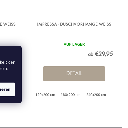
E WEISS
IMPRESSA - DUSCHVORHÄNGE WEISS
AUF LAGER
€15,95
€29,95
ab
keit der
ern.
DETAIL
ieren
x200 cm
120x200 cm
180x200 cm
240x200 cm