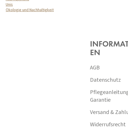
Unis
Ökologie und Nachhaltigkeit
F
U
SS
Z
INFORMA
E
EN
I
L
E
AGB
Datenschutz
Pflegeanleitun
Garantie
Versand & Zahl
Widerrufsrecht