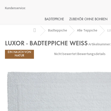
Zum
Inhalt
springen
BADTEPPICHE
ZUBEHÖR OHNE BOHREN
Startseite
Badteppiche
Alle Teppiche
LU
LUXOR - BADTEPPICHE WEISS
Artikelnummer:
EIN HAUCH VON
Die
Nicht bewertet
Bewertungsdetails
durchschnittliche
NATUR
Produktbewertung
ist
0,0
von
5
Sternen.