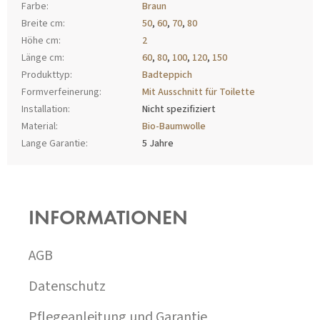
Farbe
:
Braun
Breite cm
:
50
,
60
,
70
,
80
Höhe cm
:
2
Länge cm
:
60
,
80
,
100
,
120
,
150
Produkttyp
:
Badteppich
Formverfeinerung
:
Mit Ausschnitt für Toilette
Installation
:
Nicht spezifiziert
Material
:
Bio-Baumwolle
Lange Garantie
:
5 Jahre
F
U
SS
INFORMATIONEN
Z
E
I
AGB
L
E
Datenschutz
Pflegeanleitung und Garantie