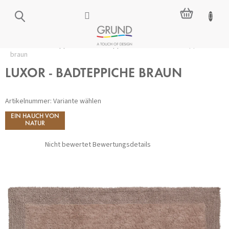
Zum
WARENKO
Inhalt
springen
Startseite
/
Badteppiche
/
Alle Teppiche
/
LUXOR - Badteppiche
braun
LUXOR - BADTEPPICHE BRAUN
Artikelnummer:
Variante wählen
EIN HAUCH VON
NATUR
Die
Nicht bewertet
Bewertungsdetails
durchschnittliche
Produktbewertung
ist
0,0
von
5
Sternen.