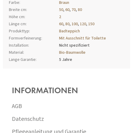
Farbe
:
Braun
Breite cm
:
50
,
60
,
70
,
80
Höhe cm
:
2
Länge cm
:
60
,
80
,
100
,
120
,
150
Produkttyp
:
Badteppich
Formverfeinerung
:
Mit Ausschnitt für Toilette
Installation
:
Nicht spezifiziert
Material
:
Bio-Baumwolle
Lange Garantie
:
5 Jahre
F
U
SS
INFORMATIONEN
Z
E
I
AGB
L
E
Datenschutz
Pflegeanleitung und Garantie