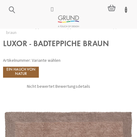
Zum
WARENKO
Inhalt
springen
Startseite
/
Badteppiche
/
Alle Teppiche
/
LUXOR - Badteppiche
braun
LUXOR - BADTEPPICHE BRAUN
Artikelnummer:
Variante wählen
EIN HAUCH VON
NATUR
Die
Nicht bewertet
Bewertungsdetails
durchschnittliche
Produktbewertung
ist
0,0
von
5
Sternen.