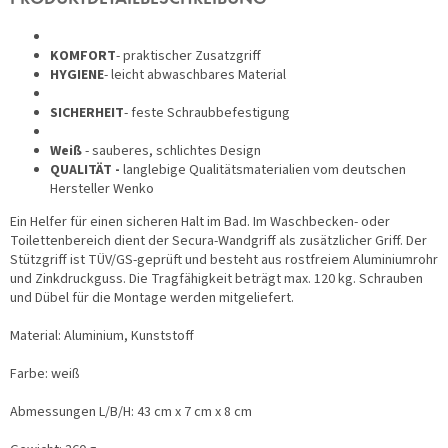
PRODUKTDETAILBESCHREIBUNG
KOMFORT
- praktischer Zusatzgriff
HYGIENE
- leicht abwaschbares Material
SICHERHEIT
- feste Schraubbefestigung
Weiß
- sauberes, schlichtes Design
QUALITÄT -
langlebige Qualitätsmaterialien vom deutschen
Hersteller Wenko
Ein Helfer für einen sicheren Halt im Bad. Im Waschbecken- oder
Toilettenbereich dient der Secura-Wandgriff als zusätzlicher Griff. Der
Stützgriff ist TÜV/GS-geprüft und besteht aus rostfreiem Aluminiumrohr
und Zinkdruckguss. Die Tragfähigkeit beträgt max. 120 kg. Schrauben
und Dübel für die Montage werden mitgeliefert.
Material: Aluminium, Kunststoff
Farbe: weiß
Abmessungen L/B/H: 43 cm x 7 cm x 8 cm