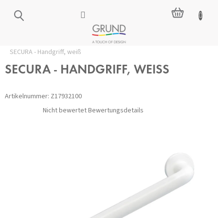
Zum
WARENKO
Inhalt
springen
Startseite
/
Zubehör für das Badezimmer
/
Sicherheit
/
Griffe
/
SECURA - Handgriff, weiß
SECURA - HANDGRIFF, WEISS
Artikelnummer:
Z17932100
Die
Nicht bewertet
Bewertungsdetails
durchschnittliche
Produktbewertung
ist
0,0
von
5
Sternen.