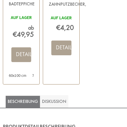
BADTEPPICHE
ZAHNPUTZBECHER,
WEISS
TRANSPARENT
AUF LAGER
AUF LAGER
€4,20
ab
€49,95
DETAIL
DETAIL
60x100 cm
70x120 cm
60x60 cm
80x150 cm
50x80 cm
BESCHREIBUNG
DISKUSSION