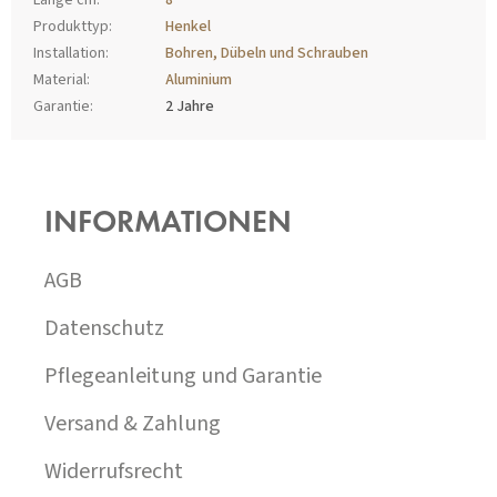
Länge cm
:
8
Produkttyp
:
Henkel
Installation
:
Bohren, Dübeln und Schrauben
Material
:
Aluminium
Garantie
:
2 Jahre
F
U
SS
INFORMATIONEN
Z
E
I
AGB
L
E
Datenschutz
Pflegeanleitung und Garantie
Versand & Zahlung
Widerrufsrecht