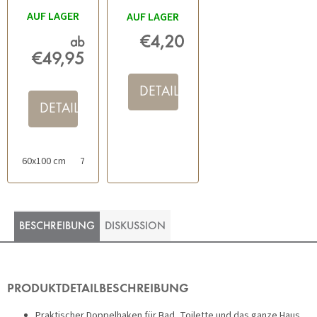
AUF LAGER
AUF LAGER
€4,20
ab
€49,95
DETAIL
DETAIL
60x100 cm
70x120 cm
60x60 cm
80x150 cm
50x80 cm
BESCHREIBUNG
DISKUSSION
PRODUKTDETAILBESCHREIBUNG
Praktischer Doppelhaken für Bad, Toilette und das ganze Haus