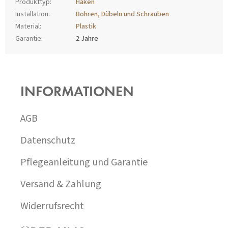
Produkttyp
:
Haken
Installation
:
Bohren, Dübeln und Schrauben
Material
:
Plastik
Garantie
:
2 Jahre
F
U
SS
INFORMATIONEN
Z
E
I
AGB
L
E
Datenschutz
Pflegeanleitung und Garantie
Versand & Zahlung
Widerrufsrecht