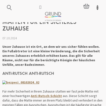
Zum
WARENKO
Inhalt
springen
MATTEN FÜR EIN SICHERES
ZUHAUSE
07.10.2024
Unser Zuhause ist ein Ort, an dem wir uns sicher fühlen wollen.
Ein Fußabtreter ist eine kleine Veränderung, die die Sicherheit
unseres Zuhauses erheblich erhöhen kann. Das gilt für alle
Räume, nicht nur für die berüchtigte Königin der häuslichen
Unfälle, unser Badezimmer.
ANTI-RUTSCH ANTI-RUTSCH
Für mehr Sicherheit in Ihrem Zuhause statten wir fast jede Matte mit
einer hochwertigen
Anti-Rutsch-Schicht
aus. Diese Schicht sorgt
dafür, dass die Matte immer an ihrem Platz bleibt und verhindert in den
meisten Fällen ein Ausrutschen. Ausrutschen ist die häufigste Ursache