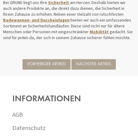
Bei GRUND liegt uns Ihre
Sicherheit
am Herzen. Deshalb bieten wir
auch andere Produkte an, die direkt dazu dienen, die Sicherheit in
Ihrem Zuhause zu erhöhen. Neben einer Vielzahl von rutschfesten
Badewannen- und Duscheinlagen
bieten wir auch ein umfassendes
Sortiment an Sicherheitshandläufen. Diese sind nicht nur für ältere
Menschen oder Personen mit eingeschränkter
Mobilität
gedacht. Sie
sind für jeden da, der sich in seinem Zuhause sicherer fühlen möchte.
VORHERIGER ARTIKEL
NÄCHSTER ARTIKEL
F
U
SS
INFORMATIONEN
Z
E
I
AGB
L
E
Datenschutz