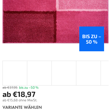
BIS ZU –
50 %
ab €37,95
bis zu –50 %
ab
€18,97
ab
€15,68
ohne MwSt.
Verkaufspreis:
VARIANTE WÄHLEN