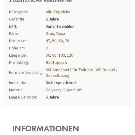
ZUSÄTZLICHE PARAMETER
Kategorie
:
Alle Teppiche
Garantie
:
5 Jahre
EAN
:
Variante wählen
Farbe
:
Grau
,
Rosa
Breite cm
:
47
,
50
,
60
,
70
Höhe cm
:
2
Länge cm
:
50
,
60
,
100
,
120
Produkttyp
:
Badteppich
Mit Ausschnitt für Toilette
,
WC-Deckel /
Formverfeinerung
:
Deckelbezug
Installation
:
Nicht spezifiziert
Material
:
Polyacryl SuperSoft
Lange Garantie
:
5 Jahre
F
U
SS
INFORMATIONEN
Z