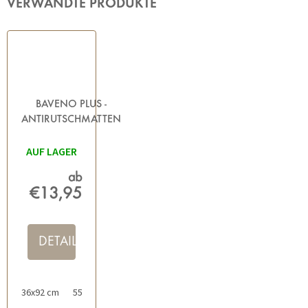
VERWANDTE PRODUKTE
BAVENO PLUS -
ANTIRUTSCHMATTEN
FÜR BAD UND
AUF LAGER
DUSCHE ROSA
ab
€13,95
DETAIL
36x92 cm
55x55 cm
24x32 cm