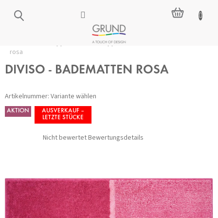
Zum
WARENKO
Inhalt
springen
Startseite
/
Badteppiche
/
Alle Teppiche
/
DIVISO - Badematten
rosa
DIVISO - BADEMATTEN ROSA
Artikelnummer:
Variante wählen
AKTION
AUSVERKAUF –
LETZTE STÜCKE
Die
Nicht bewertet
Bewertungsdetails
durchschnittliche
Produktbewertung
ist
0,0
von
5
Sternen.