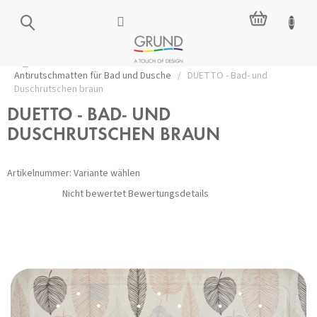
Zum
WARENKO
Inhalt
springen
Startseite
/
Zubehör für das Badezimmer
/
Sicherheit
/
Antirutschmatten für Bad und Dusche
/
DUETTO - Bad- und
Duschrutschen braun
DUETTO - BAD- UND
DUSCHRUTSCHEN BRAUN
Artikelnummer:
Variante wählen
Die
Nicht bewertet
Bewertungsdetails
durchschnittliche
Produktbewertung
ist
0,0
von
5
Sternen.