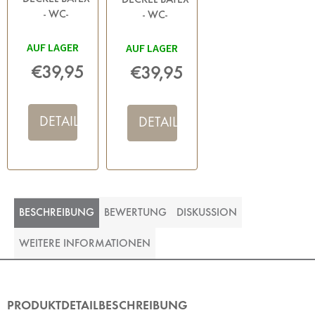
DECKEL BATEX
- WC-
- WC-
DECKELMATTE
DECKELMATTE
AUF LAGER
47X53 CM,
AUF LAGER
47X53 CM,
BEIGE
TAUPE
€39,95
€39,95
DETAIL
DETAIL
BESCHREIBUNG
BEWERTUNG
DISKUSSION
WEITERE INFORMATIONEN
PRODUKTDETAILBESCHREIBUNG