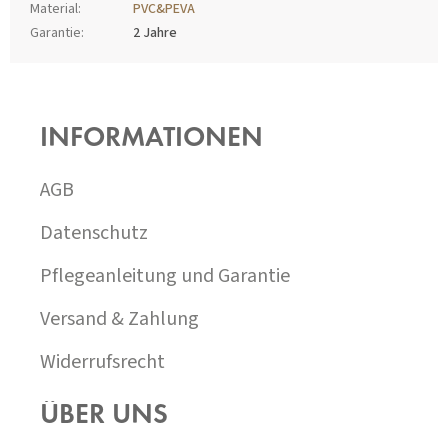
Material
:
PVC&PEVA
Garantie
:
2 Jahre
F
U
SS
INFORMATIONEN
Z
E
I
AGB
L
E
Datenschutz
Pflegeanleitung und Garantie
Versand & Zahlung
Widerrufsrecht
ÜBER UNS