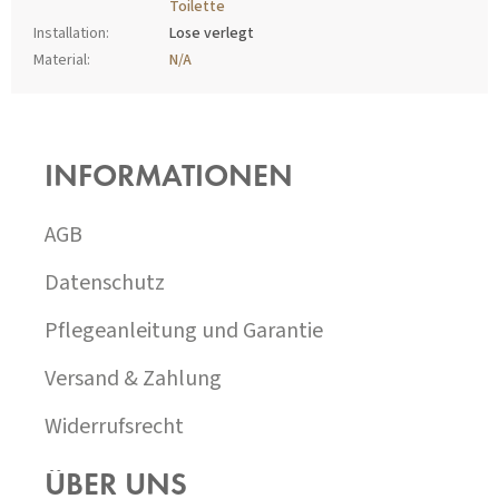
Toilette
Installation
:
Lose verlegt
Material
:
N/A
F
U
SS
INFORMATIONEN
Z
E
I
AGB
L
E
Datenschutz
Pflegeanleitung und Garantie
Versand & Zahlung
Widerrufsrecht
ÜBER UNS