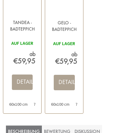
TANDEA -
GELO -
BADTEPPICH
BADTEPPICH
TAUPE
TAUPE
AUF LAGER
AUF LAGER
ab
ab
€59,95
€59,95
DETAIL
DETAIL
60x100 cm
70x120 cm
60x100 cm
50x60 cm mit Ausschnitt für die Toilette
70x120 cm
50x60 cm mit Aussc
BESCHREIBUNG
BEWERTUNG
DISKUSSION