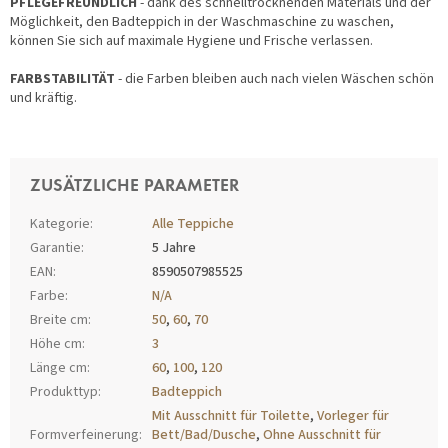
PFLEGEFREUNDLICH
- dank des schnelltrocknenden Materials und der
Möglichkeit, den Badteppich in der Waschmaschine zu waschen,
können Sie sich auf maximale Hygiene und Frische verlassen.
FARBSTABILITÄT
- die Farben bleiben auch nach vielen Wäschen schön
und kräftig.
ZUSÄTZLICHE PARAMETER
Kategorie
:
Alle Teppiche
Garantie
:
5 Jahre
EAN
:
8590507985525
Farbe
:
N/A
Breite cm
:
50
,
60
,
70
Höhe cm
:
3
Länge cm
:
60
,
100
,
120
Produkttyp
:
Badteppich
Mit Ausschnitt für Toilette
,
Vorleger für
Formverfeinerung
:
Bett/Bad/Dusche
,
Ohne Ausschnitt für