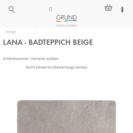
Zum
WARENKO
Inhalt
springen
Startseite
/
Badteppiche
/
Alle Teppiche
/
LANA - Badteppich
beige
LANA - BADTEPPICH BEIGE
Artikelnummer:
Variante wählen
Die
Nicht bewertet
Bewertungsdetails
durchschnittliche
Produktbewertung
ist
0,0
von
5
Sternen.