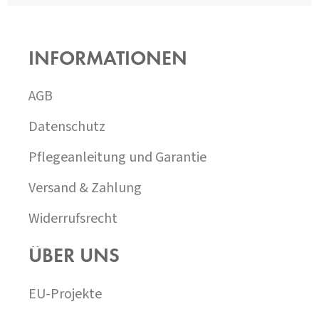
F
U
SS
INFORMATIONEN
Z
E
I
AGB
L
E
Datenschutz
Pflegeanleitung und Garantie
Versand & Zahlung
Widerrufsrecht
ÜBER UNS
EU-Projekte