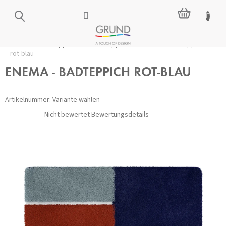
Zum
WARENKO
Inhalt
springen
Startseite
/
Badteppiche
/
Alle Teppiche
/
ENEMA - Badteppich
rot-blau
ENEMA - BADTEPPICH ROT-BLAU
Artikelnummer:
Variante wählen
Die
Nicht bewertet
Bewertungsdetails
durchschnittliche
Produktbewertung
ist
0,0
von
5
Sternen.