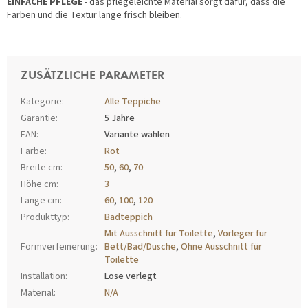
EINFACHE PFLEGE
- das pflegeleichte Material sorgt dafür, dass die
Farben und die Textur lange frisch bleiben.
ZUSÄTZLICHE PARAMETER
Kategorie
:
Alle Teppiche
Garantie
:
5 Jahre
EAN
:
Variante wählen
Farbe
:
Rot
Breite cm
:
50
,
60
,
70
Höhe cm
:
3
Länge cm
:
60
,
100
,
120
Produkttyp
:
Badteppich
Mit Ausschnitt für Toilette
,
Vorleger für
Formverfeinerung
:
Bett/Bad/Dusche
,
Ohne Ausschnitt für
Toilette
Installation
:
Lose verlegt
Material
:
N/A