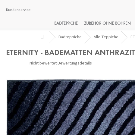
Zum
Inhalt
springen
BADTEPPICHE
ZUBEHÖR OHNE BOHREN
Startseite
Badteppiche
Alle Teppiche
ET
ETERNITY - BADEMATTEN ANTHRAZIT
Die
Nicht bewertet
Bewertungsdetails
durchschnittliche
Produktbewertung
ist
0,0
von
5
Sternen.