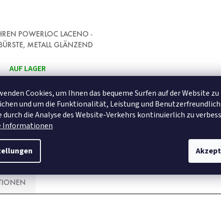
REN POWERLOC LACENO -
BÜRSTE, METALL GLÄNZEND
AUF LAGER
€32,95
wenden Cookies, um Ihnen das bequeme Surfen auf der Website zu
chen und um die Funktionalität, Leistung und Benutzerfreundlich
 durch die Analyse des Website-Verkehrs kontinuierlich zu verbess
DETAIL
e Informationen
tellungen
Akzept
TIONEN