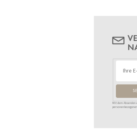
VE
N
S
Mit dem Absenden ei
personenbezogenen