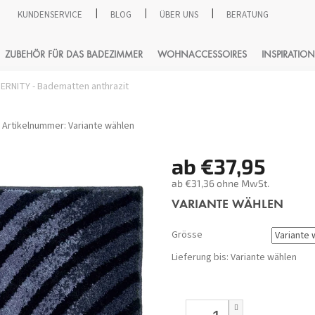
KUNDENSERVICE
BLOG
ÜBER UNS
BERATUNG
SUCHEN
ZUBEHÖR FÜR DAS BADEZIMMER
WOHNACCESSOIRES
INSPIRATION
ERNITY - Badematten anthrazit
Artikelnummer:
Variante wählen
ab
€37,95
ab
€31,36
ohne MwSt.
Verkaufspreis:
VARIANTE WÄHLEN
Grösse
Lieferung bis:
Variante wählen