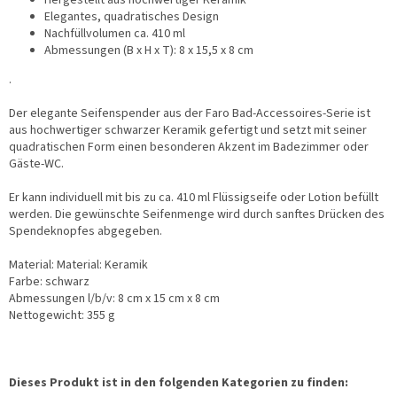
Hergestellt aus hochwertiger Keramik
Elegantes, quadratisches Design
Nachfüllvolumen ca. 410 ml
Abmessungen (B x H x T): 8 x 15,5 x 8 cm
.
Der elegante Seifenspender aus der Faro Bad-Accessoires-Serie ist
aus hochwertiger schwarzer Keramik gefertigt und setzt mit seiner
quadratischen Form einen besonderen Akzent im Badezimmer oder
Gäste-WC.
Er kann individuell mit bis zu ca. 410 ml Flüssigseife oder Lotion befüllt
werden. Die gewünschte Seifenmenge wird durch sanftes Drücken des
Spendeknopfes abgegeben.
Material: Material: Keramik
Farbe: schwarz
Abmessungen l/b/v: 8 cm x 15 cm x 8 cm
Nettogewicht: 355 g
Dieses Produkt ist in den folgenden Kategorien zu finden: