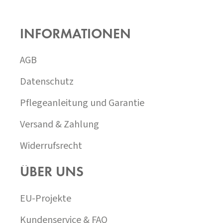
F
U
SS
INFORMATIONEN
Z
E
I
AGB
L
E
Datenschutz
Pflegeanleitung und Garantie
Versand & Zahlung
Widerrufsrecht
ÜBER UNS
EU-Projekte
Kundenservice & FAQ