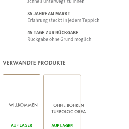
schnell unterwegs zu Ihnen
35 JAHRE AM MARKT
Erfahrung steckt in jedem Teppich
45 TAGE ZUR RÜCKGABE
Rückgabe ohne Grund möglich
VERWANDTE PRODUKTE
WILLKOMMEN
OHNE BOHREN
-
TURBOLOC OREA
HAUSMATTEN
BLACK -
AUF LAGER
SCHWARZ
HANDTUCHHALTER,
AUF LAGER