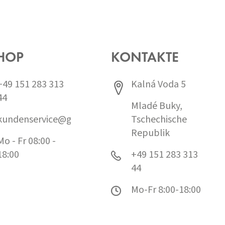
HOP
KONTAKTE
+49 151 283 313
Kalná Voda 5
44
Mladé Buky,
kundenservice@grund.cz
Tschechische
Republik
Mo - Fr 08:00 -
18:00
+49 151 283 313
44
Mo-Fr 8:00-18:00