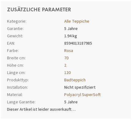
ZUSÄTZLICHE PARAMETER
Kategorie
:
Alle Teppiche
Garantie
:
5 Jahre
Gewicht
:
1.94 kg
EAN
:
8594013187985
Farbe
:
Rosa
Breite cm
:
70
Höhe cm
:
2
Länge cm
:
120
Produkttyp
:
Badteppich
Installation
:
Nicht spezifiziert
Material
:
Polyacryl SuperSoft
Lange Garantie
:
5 Jahre
Dieser Artikel ist leider ausverkauft…