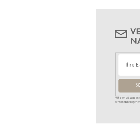
VE
N
S
Mit dem Absenden ei
personenbezogenen