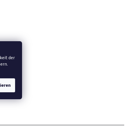
keit der
ern.
ieren