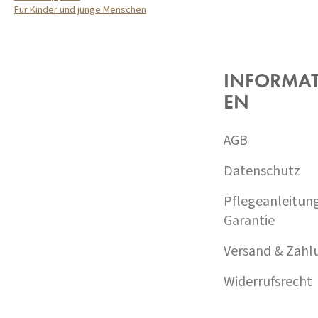
Für Kinder und junge Menschen
F
U
SS
Z
INFORMA
E
EN
I
L
E
AGB
Datenschutz
Pflegeanleitun
Garantie
Versand & Zahl
Widerrufsrecht