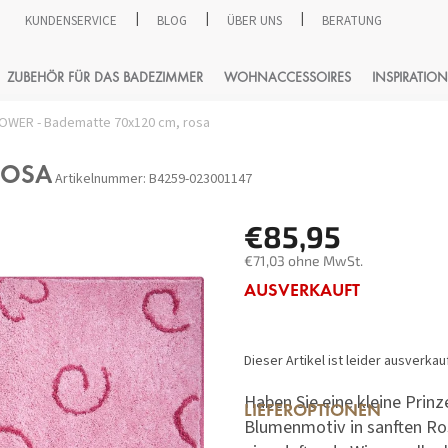
KUNDENSERVICE
BLOG
ÜBER UNS
BERATUNG
SUCHEN
ZUBEHÖR FÜR DAS BADEZIMMER
WOHNACCESSOIRES
INSPIRATION
OWER - Badematte 70x120 cm, rosa
ROSA
Artikelnummer:
B4259-023001147
€85,95
€71,03 ohne MwSt.
Verkaufspreis:
AUSVERKAUFT
Dieser Artikel ist leider ausverka
Haben Sie eine kleine Prin
LIEFEROPTIONEN
Blumenmotiv in sanften Ros