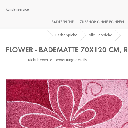
Zum
Inhalt
springen
BADTEPPICHE
ZUBEHÖR OHNE BOHREN
Startseite
Badteppiche
Alle Teppiche
FL
FLOWER - BADEMATTE 70X120 CM, 
Die
Nicht bewertet
Bewertungsdetails
durchschnittliche
Produktbewertung
ist
0,0
von
5
Sternen.