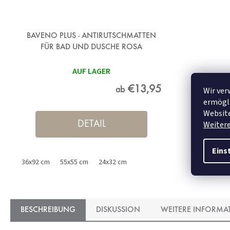
BAVENO PLUS - ANTIRUTSCHMATTEN
FÜR BAD UND DUSCHE ROSA
AUF LAGER
€13,95
Wir ver
ab
ermögli
Website
Weiter
DETAIL
Eins
36x92 cm
55x55 cm
24x32 cm
BESCHREIBUNG
DISKUSSION
WEITERE INFORMA