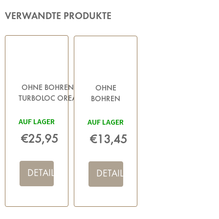
VERWANDTE PRODUKTE
OHNE BOHREN
OHNE
TURBOLOC OREA
BOHREN
BLACK -
TURBOLOC -
HANDTUCHHALTER,
AUF LAGER
AUF LAGER
KLEBESATZ
SCHWARZ
SCHWARZ
€25,95
€13,45
FÜR CLASSIC
PLUS,
SCHWARZ
DETAIL
DETAIL