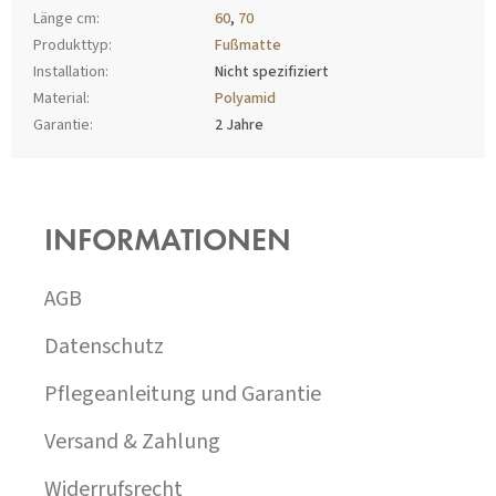
Länge cm
:
60
,
70
Produkttyp
:
Fußmatte
Installation
:
Nicht spezifiziert
Material
:
Polyamid
Garantie
:
2 Jahre
F
U
SS
INFORMATIONEN
Z
E
I
AGB
L
E
Datenschutz
Pflegeanleitung und Garantie
Versand & Zahlung
Widerrufsrecht