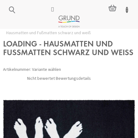
Zum
WARENKO
Inhalt
springen
Startseite
/
Wohnaccessoires
/
Matten und Läufer
/
LOADING -
Hausmatten und Fußmatten schwarz und weiß
LOADING - HAUSMATTEN UND
FUSSMATTEN SCHWARZ UND WEISS
Artikelnummer:
Variante wählen
Die
Nicht bewertet
Bewertungsdetails
durchschnittliche
Produktbewertung
ist
0,0
von
5
Sternen.