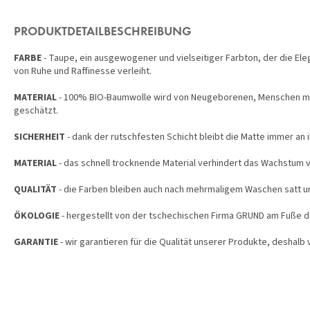
PRODUKTDETAILBESCHREIBUNG
FARBE
-
Taupe, ein ausgewogener und vielseitiger Farbton, der die El
von Ruhe und Raffinesse verleiht.
MATERIAL
- 100% BIO-Baumwolle wird von Neugeborenen, Menschen mit 
geschätzt.
SICHERHEIT
- dank der rutschfesten Schicht bleibt die Matte immer an i
MATERIAL
- das schnell trocknende Material verhindert das Wachstum 
QUALITÄT
- die Farben bleiben auch nach mehrmaligem Waschen satt un
ÖKOLOGIE
- hergestellt von der tschechischen Firma GRUND am Fuße d
GARANTIE
- wir garantieren für die Qualität unserer Produkte, deshalb 