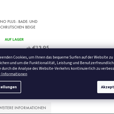
NO PLUS - BADE- UND
CHRUTSCHEN BEIGE
AUF LAGER
€13,95
ab
wenden Cookies, um Ihnen das bequeme Surfen auf der Website zu
chen und um die Funktionalität, Leistung und Benutzerfreundlich
DETAIL
 durch die Analyse des Website-Verkehrs kontinuierlich zu verbess
e Informationen
55x55 cm
24x32 cm
tellungen
Akzept
WEITERE INFORMATIONEN