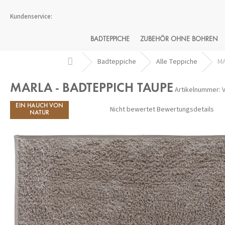
Zum
Inhalt
springen
BADTEPPICHE
ZUBEHÖR OHNE BOHREN
Startseite
Badteppiche
Alle Teppiche
MA
MARLA - BADTEPPICH TAUPE
Artikelnummer:
EIN HAUCH VON
Die
Nicht bewertet
Bewertungsdetails
durchschnittliche
NATUR
Produktbewertung
ist
0,0
von
5
Sternen.