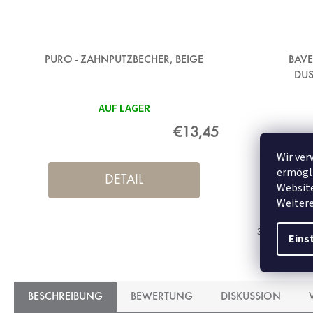
PURO - ZAHNPUTZBECHER, BEIGE
BAVE
DUS
AUF LAGER
€13,45
Wir ver
ermögli
DETAIL
Website
Weiter
36x92 cm
Eins
BESCHREIBUNG
BEWERTUNG
DISKUSSION