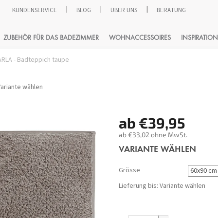
KUNDENSERVICE
BLOG
ÜBER UNS
BERATUNG
SUCHEN
ZUBEHÖR FÜR DAS BADEZIMMER
WOHNACCESSOIRES
INSPIRATION
RLA - Badteppich taupe
Variante wählen
ab
€39,95
ab
€33,02
ohne MwSt.
Verkaufspreis:
VARIANTE WÄHLEN
Grösse
Lieferung bis:
Variante wählen