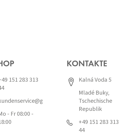
HOP
KONTAKTE
+49 151 283 313
Kalná Voda 5
44
Mladé Buky,
kundenservice@grund.cz
Tschechische
Republik
Mo - Fr 08:00 -
18:00
+49 151 283 313
44