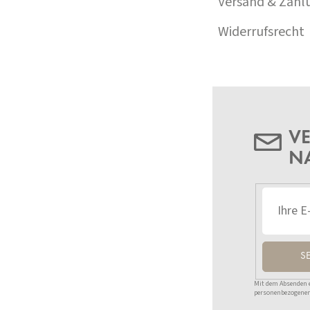
Versand & Zahl
Widerrufsrecht
VE
N
S
Mit dem Absenden ei
personenbezogenen