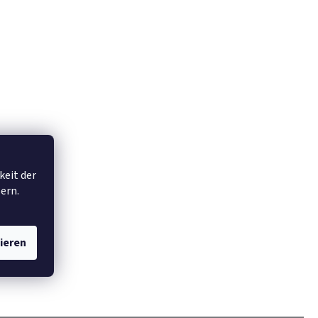
keit der
ern.
ieren