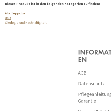
Dieses Produkt ist in den folgenden Kategorien zu finden:
Alle Teppiche
Unis
Ökologie und Nachhaltigkeit
F
U
SS
Z
INFORMA
E
EN
I
L
E
AGB
Datenschutz
Pflegeanleitun
Garantie