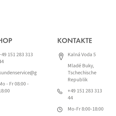
HOP
KONTAKTE
+49 151 283 313
Kalná Voda 5
44
Mladé Buky,
kundenservice@grund.cz
Tschechische
Republik
Mo - Fr 08:00 -
18:00
+49 151 283 313
44
Mo-Fr 8:00-18:00