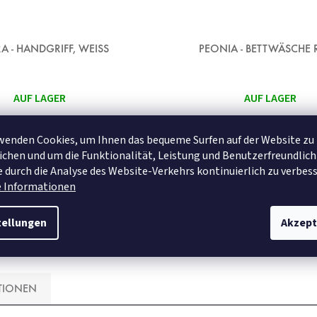
A - HANDGRIFF, WEISS
PEONIA - BETTWÄSCHE
AUF LAGER
AUF LAGER
€25,95
a
wenden Cookies, um Ihnen das bequeme Surfen auf der Website zu
chen und um die Funktionalität, Leistung und Benutzerfreundlich
 durch die Analyse des Website-Verkehrs kontinuierlich zu verbess
DETAIL
DETAIL
e Informationen
tellungen
Akzept
140x200+70x90 cm
140x220+70
TIONEN