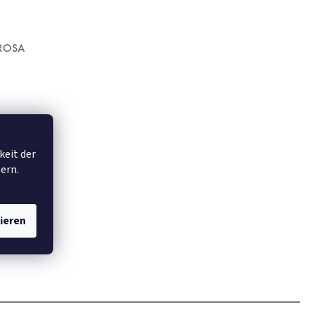
 ROSA
€49,95
b
keit der
ern.
ieren
x90 cm