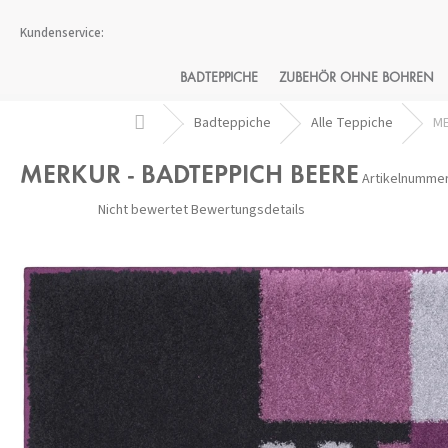
Zum
Inhalt
springen
BADTEPPICHE
ZUBEHÖR OHNE BOHREN
Startseite
Badteppiche
Alle Teppiche
ME
MERKUR - BADTEPPICH BEERE
Artikelnummer
Die
Nicht bewertet
Bewertungsdetails
durchschnittliche
Produktbewertung
ist
0,0
von
5
Sternen.