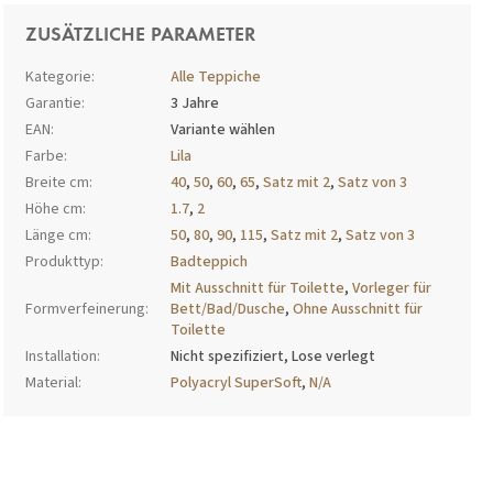
ZUSÄTZLICHE PARAMETER
Kategorie
:
Alle Teppiche
Garantie
:
3 Jahre
EAN
:
Variante wählen
Farbe
:
Lila
Breite cm
:
40
,
50
,
60
,
65
,
Satz mit 2
,
Satz von 3
Höhe cm
:
1.7
,
2
Länge cm
:
50
,
80
,
90
,
115
,
Satz mit 2
,
Satz von 3
Produkttyp
:
Badteppich
Mit Ausschnitt für Toilette
,
Vorleger für
Formverfeinerung
:
Bett/Bad/Dusche
,
Ohne Ausschnitt für
Toilette
Installation
:
Nicht spezifiziert, Lose verlegt
Material
:
Polyacryl SuperSoft
,
N/A