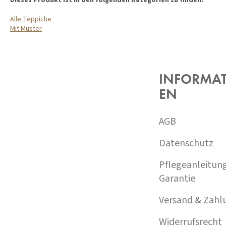
Dieses Produkt ist in den folgenden Kategorien zu finden:
Alle Teppiche
Mit Muster
F
U
SS
Z
INFORMA
E
EN
I
L
E
AGB
Datenschutz
Pflegeanleitun
Garantie
Versand & Zahl
Widerrufsrecht