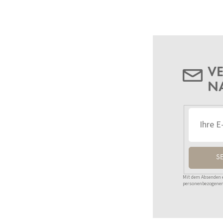
VE
N
S
Mit dem Absenden ei
personenbezogenen