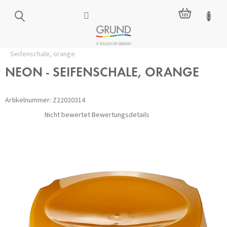
Zum
WARENKO
Inhalt
springen
Startseite
/
Zubehör für das Badezimmer
/
Seifenschalen
/
NEON -
Seifenschale, orange
NEON - SEIFENSCHALE, ORANGE
Artikelnummer:
Z22020314
Die
Nicht bewertet
Bewertungsdetails
durchschnittliche
Produktbewertung
ist
0,0
von
5
Sternen.