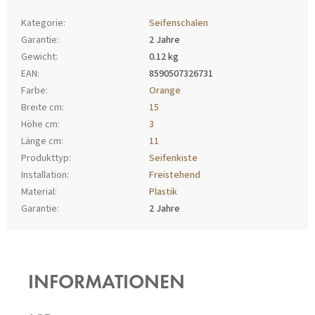
Kategorie
:
Seifenschalen
Garantie
:
2 Jahre
Gewicht
:
0.12 kg
EAN
:
8590507326731
Farbe
:
Orange
Breite cm
:
15
Höhe cm
:
3
Länge cm
:
11
Produkttyp
:
Seifenkiste
Installation
:
Freistehend
Material
:
Plastik
Garantie
:
2 Jahre
F
U
SS
INFORMATIONEN
Z
E
I