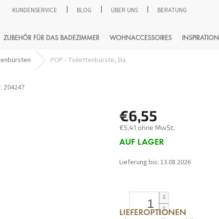
KUNDENSERVICE
BLOG
ÜBER UNS
BERATUNG
SUCHEN
ZUBEHÖR FÜR DAS BADEZIMMER
WOHNACCESSOIRES
INSPIRATION
tenbürsten
POP - Toilettenbürste, lila
:
Z04247
€6,55
€5,41 ohne MwSt.
Verkaufspreis:
AUF LAGER
Lieferung bis:
13.08.2026
LIEFEROPTIONEN