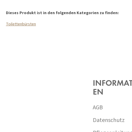
Dieses Produkt ist in den folgenden Kategorien zu finden:
Toilettenbürsten
F
U
SS
Z
INFORMA
E
EN
I
L
E
AGB
Datenschutz