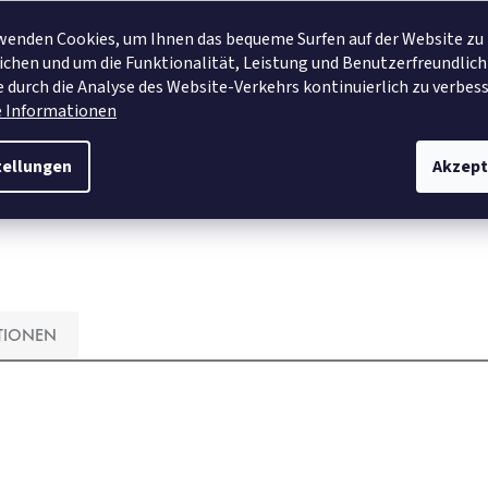
wenden Cookies, um Ihnen das bequeme Surfen auf der Website zu
AUF LAGER
AUF LAGER
chen und um die Funktionalität, Leistung und Benutzerfreundlich
€6,55
 durch die Analyse des Website-Verkehrs kontinuierlich zu verbess
e Informationen
DETAIL
DETAIL
tellungen
Akzept
TIONEN