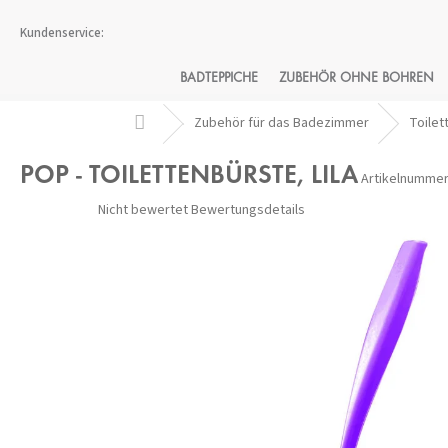
Zum
Inhalt
springen
BADTEPPICHE
ZUBEHÖR OHNE BOHREN
Startseite
Zubehör für das Badezimmer
Toilet
POP - TOILETTENBÜRSTE, LILA
Artikelnummer
Die
Nicht bewertet
Bewertungsdetails
durchschnittliche
Produktbewertung
ist
0,0
von
5
Sternen.