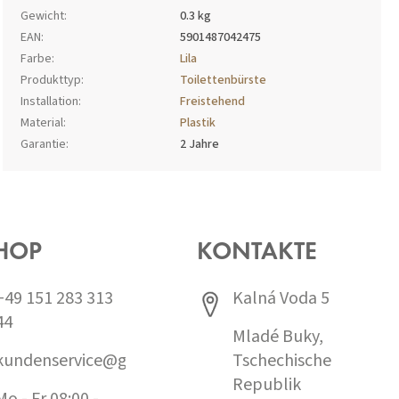
Gewicht
:
0.3 kg
EAN
:
5901487042475
Farbe
:
Lila
Produkttyp
:
Toilettenbürste
Installation
:
Freistehend
Material
:
Plastik
Garantie
:
2 Jahre
HOP
KONTAKTE
+49 151 283 313
Kalná Voda 5
44
Mladé Buky,
kundenservice@grund.cz
Tschechische
Republik
Mo - Fr 08:00 -