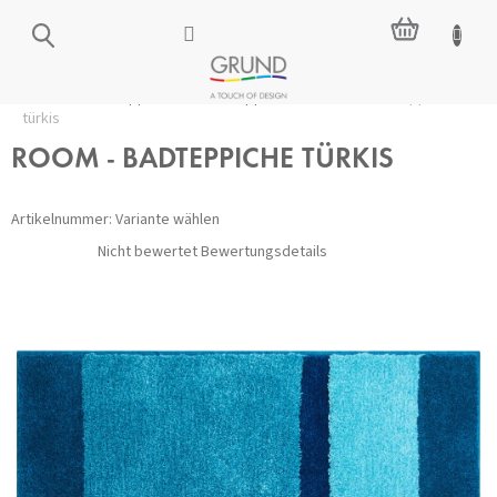
Zum
WARENKO
Inhalt
springen
Startseite
/
Badteppiche
/
Alle Teppiche
/
ROOM - Badteppiche
türkis
ROOM - BADTEPPICHE TÜRKIS
Artikelnummer:
Variante wählen
Die
Nicht bewertet
Bewertungsdetails
durchschnittliche
Produktbewertung
ist
0,0
von
5
Sternen.