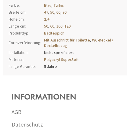
Farbe
:
Blau
,
Türkis
Breite cm
:
47
,
50
,
60
,
70
Höhe cm
:
2,4
Länge cm
:
50
,
60
,
100
,
120
Produkttyp
:
Badteppich
Mit Ausschnitt für Toilette
,
WC-Deckel /
Formverfeinerung
:
Deckelbezug
Installation
:
Nicht spezifiziert
Material
:
Polyacryl SuperSoft
Lange Garantie
:
5 Jahre
F
U
SS
INFORMATIONEN
Z
E
I
AGB
L
E
Datenschutz