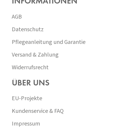
INFORMATIONEN
Z
E
I
AGB
L
E
Datenschutz
Pflegeanleitung und Garantie
Versand & Zahlung
Widerrufsrecht
ÜBER UNS
EU-Projekte
Kundenservice & FAQ
Impressum