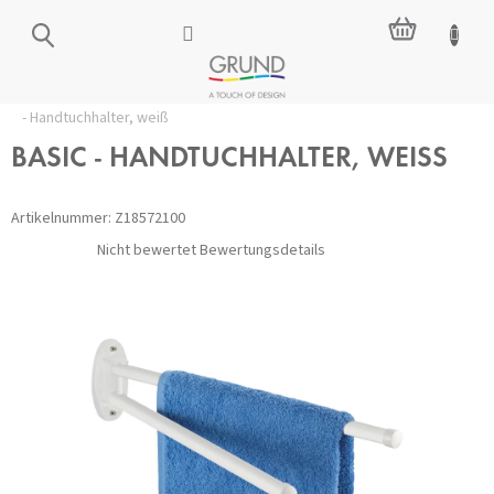
Zum
WARENKO
Inhalt
springen
Startseite
/
Zubehör für das Badezimmer
/
Handtuchhalter
/
BASIC
- Handtuchhalter, weiß
BASIC - HANDTUCHHALTER, WEISS
Artikelnummer:
Z18572100
Die
Nicht bewertet
Bewertungsdetails
durchschnittliche
Produktbewertung
ist
0,0
von
5
Sternen.