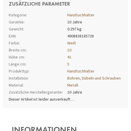
ZUSÄTZLICHE PARAMETER
Kategorie
:
Handtuchhalter
Garantie
:
10 Jahre
Gewicht
:
0.297 kg
EAN
:
4008838185728
Farbe
:
Weiß
Breite cm
:
10
Höhe cm
:
41
Länge cm
:
5
Produkttyp
:
Handtuchhalter
Installation
:
Bohren, Dübeln und Schrauben
Material
:
Metall
Zusätzliche Herstellergarantie
:
10 Jahre
Dieser Artikel ist leider ausverkauft…
F
U
SS
INFORMATIONEN
Z