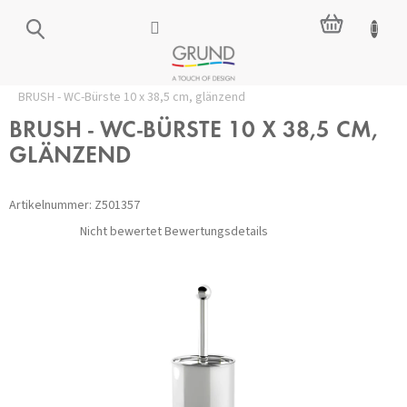
Zum
WARENKO
Inhalt
springen
Startseite
/
Zubehör für das Badezimmer
/
Toilettenbürsten
/
BRUSH - WC-Bürste 10 x 38,5 cm, glänzend
BRUSH - WC-BÜRSTE 10 X 38,5 CM,
GLÄNZEND
Artikelnummer:
Z501357
Die
Nicht bewertet
Bewertungsdetails
durchschnittliche
Produktbewertung
ist
0,0
von
5
Sternen.