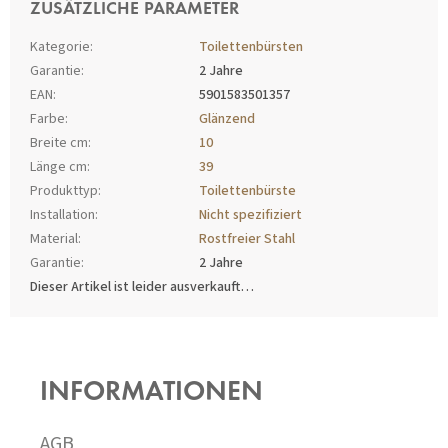
ZUSÄTZLICHE PARAMETER
Kategorie
:
Toilettenbürsten
Garantie
:
2 Jahre
EAN
:
5901583501357
Farbe
:
Glänzend
Breite cm
:
10
Länge cm
:
39
Produkttyp
:
Toilettenbürste
Installation
:
Nicht spezifiziert
Material
:
Rostfreier Stahl
Garantie
:
2 Jahre
Dieser Artikel ist leider ausverkauft…
F
U
SS
INFORMATIONEN
Z
E
I
AGB