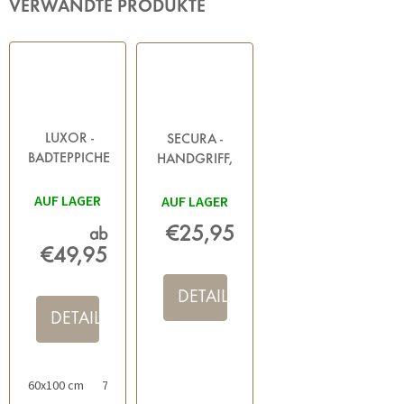
VERWANDTE PRODUKTE
LUXOR -
SECURA -
BADTEPPICHE
HANDGRIFF,
WEISS
WEISS
AUF LAGER
AUF LAGER
€25,95
ab
€49,95
DETAIL
DETAIL
60x100 cm
70x120 cm
60x60 cm
80x150 cm
50x80 cm